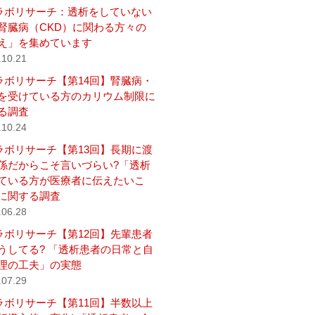
ラボリサーチ：透析をしていない
腎臓病（CKD）に関わる方々の
え」を集めています
.10.21
ラボリサーチ【第14回】腎臓病・
を受けている方のカリウム制限に
る調査
.10.24
ラボリサーチ【第13回】長期に渡
係だからこそ言いづらい?「透析
ている方が医療者に伝えたいこ
に関する調査
.06.28
ラボリサーチ【第12回】先輩患者
うしてる? 「透析患者の日常と自
理の工夫」の実態
.07.29
ラボリサーチ【第11回】半数以上