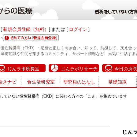
[
新規会員登録（無料）
] または [
ログイン
]
慢性腎臓病（CKD）・透析と正しく向き合い、知って、共感して、支え合っ
基礎知識や仲間が集まるコミュニティ、サポート情報など、元気に生活する
じんラボ所長室
じんラボリサーチ
今日の所
活きナビ
食生活研究室
研究員のはなし
基礎知識
していない慢性腎臓病（CKD）に関わる方々の「こえ」を集めています
じん