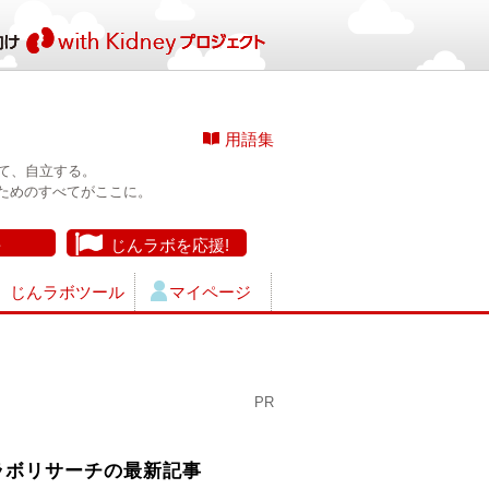
用語集
て、自立する。
ためのすべてがここに。
長
じんラボを応援!
じんラボツール
マイページ
PR
ラボリサーチの最新記事