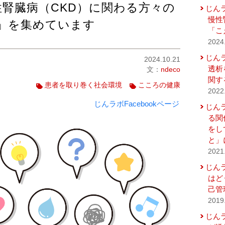
腎臓病（CKD）に関わる方々の
じん
慢性
」を集めています
「こ
2024
じん
2024.10.21
透析
文：
ndeco
関す
患者を取り巻く社会環境
こころの健康
2022
じんラボFacebookページ
じん
る関
をし
と」
2021
じん
はど
己管
2019
じん