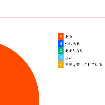
A
ある
B
少しある
C
あまりない
D
ない
E
運動は禁止されている