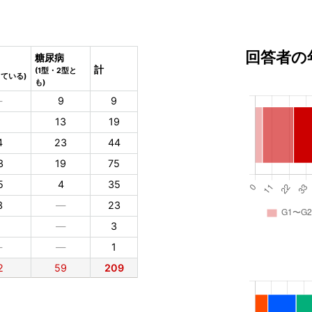
回答者の
糖尿病
計
(1型・2型と
している)
も)
―
9
9
5
13
19
4
23
44
3
19
75
5
4
35
3
―
23
2
―
3
―
―
1
2
59
209