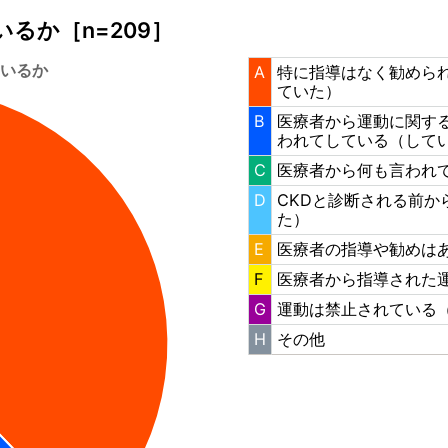
るか［n=209］
A
特に指導はなく勧めら
ていた）
B
医療者から運動に関す
われてしている（して
C
医療者から何も言われ
D
CKDと診断される前
た）
E
医療者の指導や勧めは
F
医療者から指導された
G
運動は禁止されている
H
その他