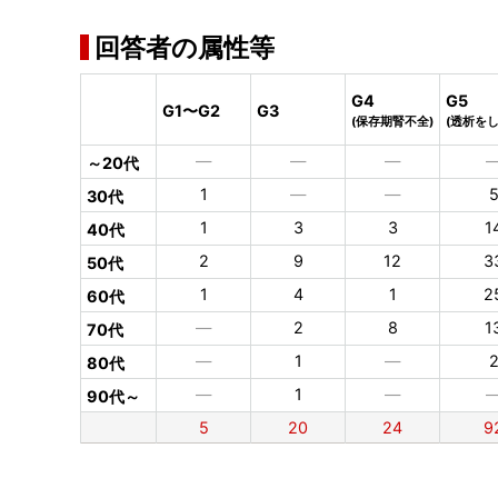
回答者の属性等
G4
G5
G1〜G2
G3
(保存期腎不全)
(透析を
―
―
―
～20代
1
―
―
30代
1
3
3
1
40代
2
9
12
3
50代
1
4
1
2
60代
―
2
8
1
70代
―
1
―
80代
―
1
―
90代～
5
20
24
9