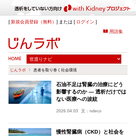
[
新規会員登録（無料）
] または [
ログイン
]
用語集
じんラボ
患者を取り巻く社会環境
石油不足は腎臓の治療にどう
影響するのか ― 透析だけでは
ない医療への波紋
2026.04.03
文：ndeco
慢性腎臓病（CKD）と社会を