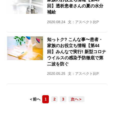
回】透析患者さんの夏の水分
補給
2020.08.24
文：アスペクト比P
知っトク? こんな事〜患者・
家族のお役立ち情報【第44
回】みんなで実行! 新型コロナ
ウイルスの感染予防徹底で第
二波を防ぐ
2020.05.25
文：アスペクト比P
＜前へ
1
2
3
次へ＞