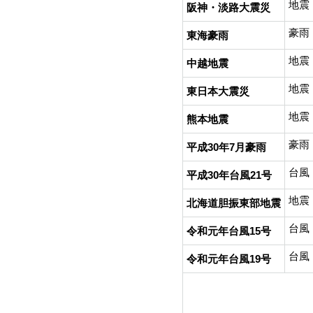
地震
阪神・淡路大震災
豪雨
東海豪雨
地震
中越地震
地震
東日本大震災
地震
熊本地震
豪雨
平成30年7月豪雨
台風
平成30年台風21号
地震
北海道胆振東部地震
台風
令和元年台風15号
台風
令和元年台風19号