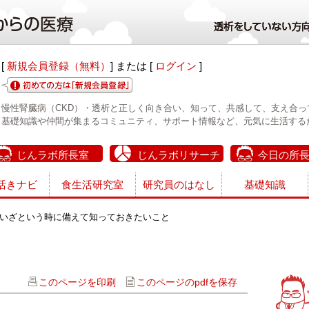
[
新規会員登録（無料）
] または [
ログイン
]
慢性腎臓病（CKD）・透析と正しく向き合い、知って、共感して、支え合っ
基礎知識や仲間が集まるコミュニティ、サポート情報など、元気に生活する
じんラボ所長室
じんラボリサーチ
今日の所
活きナビ
食生活研究室
研究員のはなし
基礎知識
いざという時に備えて知っておきたいこと
このページを印刷
このページのpdfを保存