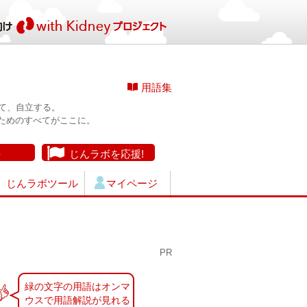
用語集
て、自立する。
ためのすべてがここに。
長
じんラボを応援!
じんラボツール
マイページ
PR
緑の文字の用語はオンマ
ウスで用語解説が見れる