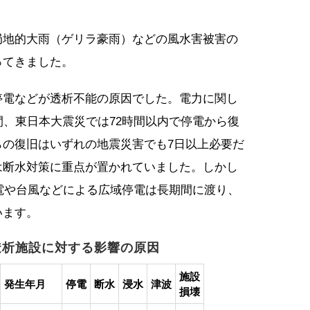
局地的大雨（ゲリラ豪雨）などの風水害被害の
ってきました。
停電などが透析不能の原因でした。電力に関し
間、東日本大震災では72時間以内で停電から復
らの復旧はいずれの地震災害でも7日以上必要だ
は断水対策に重点が置かれていました。しかし
停電や台風などによる広域停電は長期間に渡り、
います。
透析施設に対する影響の原因
施設
発生年月
停電
断水
浸水
津波
損壊