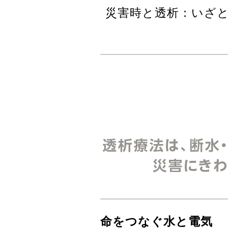
災害時と透析：いざ
命をつなぐ水と電気