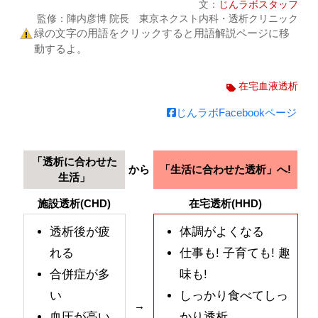
文：
じんラボスタッフ
監修：陣内彦博 院長 東京ネクスト内科・透析クリニック
緑の文字の用語をクリックすると用語解説ページに移
動するよ。
在宅血液透析
じんラボFacebookページ
「透析に合わせた
から
「生活に合わせた透析」へ!
生活」
施設透析(CHD)
在宅透析(HHD)
透析後が疲
体調がよくなる
れる
仕事も! 子育ても! 趣
合併症が多
味も!
い
しっかり食べてしっ
→
血圧が高い
かり透析