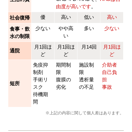
由度が高いです
。
優
高い
低い
高い
社会復帰
少ない
やや高
多い
少ない
食事・飲
い
水の制限
月1回ほ
月1回ほ
月14回
月1回ほ
通院
ど
ど
ど
免疫抑
期間制
施設制
介助者
制剤
限
限
自己負
手術リ
腹膜の
透析量
担
短所
スク
劣化
の不足
事故
待機期
間
※上記の内容に関して個人差はあります。