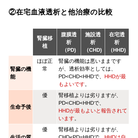
②在宅血液透析と他治療の比較
腹膜透
施設透
在宅透
腎臓移
析
析
析
植
（PD)
（CHD)
（HHD)
ほぼ正
腎臓の機能は悪いままです
常
が、透析効率としては、
腎臓の機
PD<CHD<HHDで、
HHDが最
能
もよいです
。
優
腎移植よりは劣りますが、
PD<CHD<HHDで、
生命予後
HHDが最もよいと報告されて
います
。
優
腎移植よりは劣りますが、
CHD<PD=HHDで、
HHDは自
生活の質