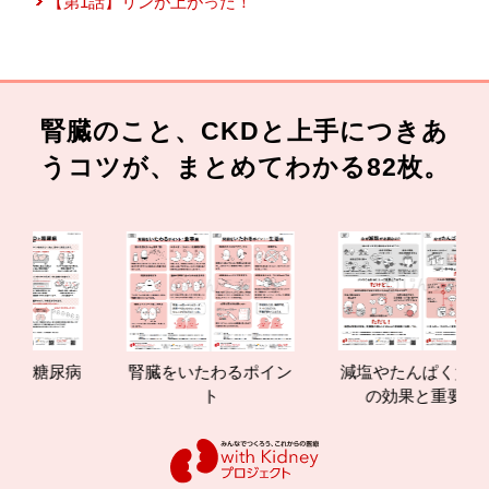
【第1話】リンが上がった！
腎臓のこと、CKDと上手につきあ
うコツが、まとめてわかる82枚。
糖尿病
腎臓をいたわるポイン
減塩やたんぱく質管理
ト
の効果と重要性