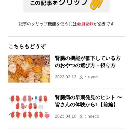
記事のクリップ機能を使うには
会員登録
が必要です
こちらもどうぞ
腎臓の機能が低下している方
のおやつの選び方・摂り方
2023.02.13
文：s.yuri
腎臓病の早期発見のヒント 〜
皆さんの体験から1【前編】
2023.04.10
文：ndeco