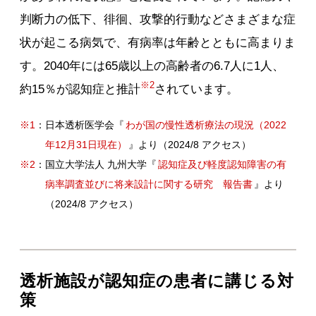
判断力の低下、徘徊、攻撃的行動などさまざまな症
状が起こる病気で、有病率は年齢とともに高まりま
す。2040年には65歳以上の高齢者の6.7人に1人、
※2
約15％が認知症と推計
されています。
※1
：日本透析医学会『
わが国の慢性透析療法の現況（2022
年12月31日現在）
』より（2024/8 アクセス）
※2
：国立大学法人 九州大学『
認知症及び軽度認知障害の有
病率調査並びに将来設計に関する研究 報告書
』より
（2024/8 アクセス）
透析施設が認知症の患者に講じる対
策