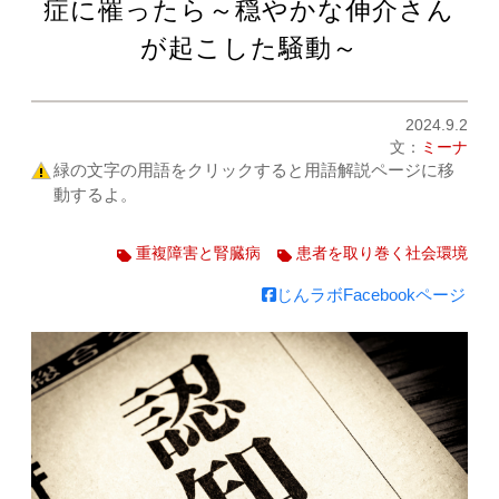
症に罹ったら～穏やかな伸介さん
が起こした騒動～
2024.9.2
文：
ミーナ
緑の文字の用語をクリックすると用語解説ページに移
動するよ。
重複障害と腎臓病
患者を取り巻く社会環境
じんラボFacebookページ