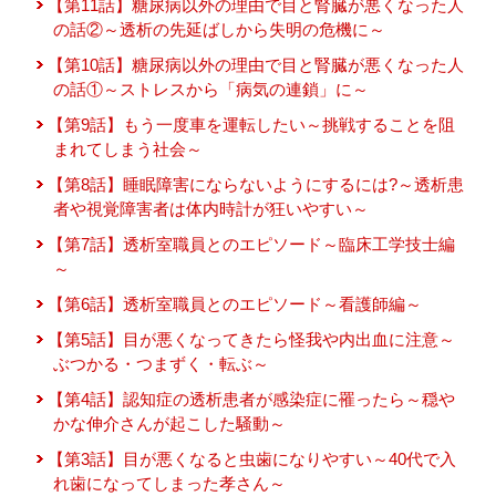
【第11話】糖尿病以外の理由で目と腎臓が悪くなった人
の話②～透析の先延ばしから失明の危機に～
【第10話】糖尿病以外の理由で目と腎臓が悪くなった人
の話①～ストレスから「病気の連鎖」に～
【第9話】もう一度車を運転したい～挑戦することを阻
まれてしまう社会～
【第8話】睡眠障害にならないようにするには?～透析患
者や視覚障害者は体内時計が狂いやすい～
【第7話】透析室職員とのエピソード～臨床工学技士編
～
【第6話】透析室職員とのエピソード～看護師編～
【第5話】目が悪くなってきたら怪我や内出血に注意～
ぶつかる・つまずく・転ぶ～
【第4話】認知症の透析患者が感染症に罹ったら～穏や
かな伸介さんが起こした騒動～
【第3話】目が悪くなると虫歯になりやすい～40代で入
れ歯になってしまった孝さん～