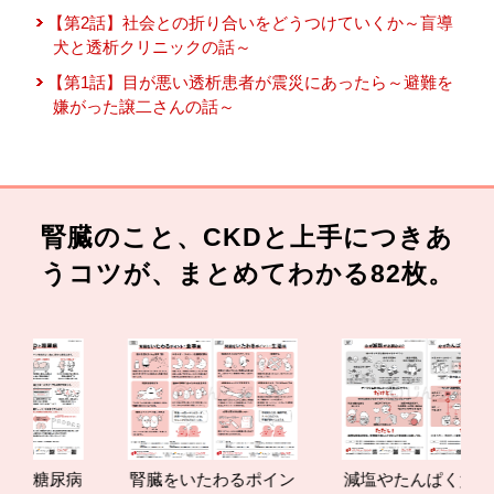
【第2話】社会との折り合いをどうつけていくか～盲導
犬と透析クリニックの話～
【第1話】目が悪い透析患者が震災にあったら～避難を
嫌がった譲二さんの話～
腎臓のこと、CKDと上手につきあ
うコツが、まとめてわかる82枚。
病
腎臓をいたわるポイン
減塩やたんぱく質管理