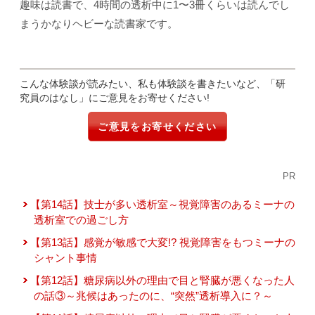
趣味は読書で、4時間の透析中に1〜3冊くらいは読んでし
まうかなりヘビーな読書家です。
こんな体験談が読みたい、私も体験談を書きたいなど、「研
究員のはなし」にご意見をお寄せください!
ご意見をお寄せください
PR
【第14話】技士が多い透析室～視覚障害のあるミーナの
透析室での過ごし方
【第13話】感覚が敏感で大変!? 視覚障害をもつミーナの
シャント事情
【第12話】糖尿病以外の理由で目と腎臓が悪くなった人
の話③～兆候はあったのに、“突然”透析導入に？～