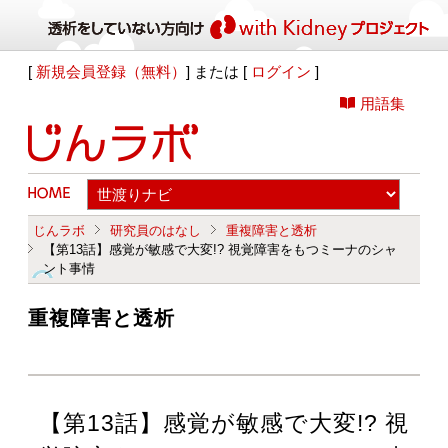
[
新規会員登録（無料）
] または [
ログイン
]
用語集
じんラボ
研究員のはなし
重複障害と透析
【第13話】感覚が敏感で大変!? 視覚障害をもつミーナのシャ
ント事情
重複障害と透析
【第13話】感覚が敏感で大変!? 視