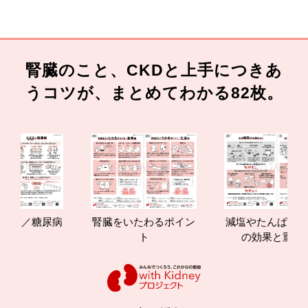
腎臓のこと、CKDと上手につきあ
うコツが、まとめてわかる82枚。
尿病
腎臓をいたわるポイン
減塩やたんぱく質管理
ト
の効果と重要性