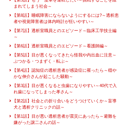
まれてしまう社会～
【第8話】睡眠障害にならないようにするには?～透析患
者や視覚障害者は体内時計が狂いやすい～
【第7話】透析室職員とのエピソード～臨床工学技士編
～
【第6話】透析室職員とのエピソード～看護師編～
【第5話】目が悪くなってきたら怪我や内出血に注意～
ぶつかる・つまずく・転ぶ～
【第4話】認知症の透析患者が感染症に罹ったら～穏や
かな伸介さんが起こした騒動～
【第3話】目が悪くなると虫歯になりやすい～40代で入
れ歯になってしまった孝さん～
【第2話】社会との折り合いをどうつけていくか～盲導
犬と透析クリニックの話～
【第1話】目が悪い透析患者が震災にあったら～避難を
嫌がった譲二さんの話～