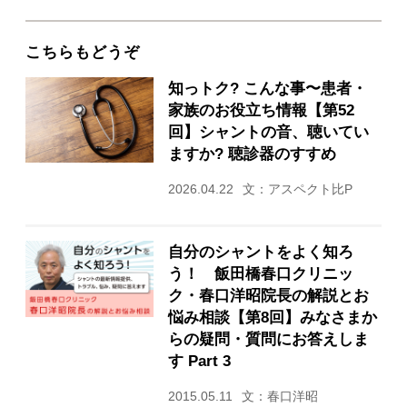
こちらもどうぞ
知っトク? こんな事〜患者・
家族のお役立ち情報【第52
回】シャントの音、聴いてい
ますか? 聴診器のすすめ
2026.04.22
文：アスペクト比P
自分のシャントをよく知ろ
う！ 飯田橋春口クリニッ
ク・春口洋昭院長の解説とお
悩み相談【第8回】みなさまか
らの疑問・質問にお答えしま
す Part 3
2015.05.11
文：春口洋昭