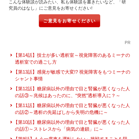
こんな体験談が読みたい、私も体験談を書きたいなど、「研
究員のはなし」にご意見をお寄せください!
ご意見をお寄せください
PR
【第14話】技士が多い透析室～視覚障害のあるミーナの
透析室での過ごし方
【第13話】感覚が敏感で大変!? 視覚障害をもつミーナの
シャント事情
【第12話】糖尿病以外の理由で目と腎臓が悪くなった人
の話③～兆候はあったのに、“突然”透析導入に？～
【第11話】糖尿病以外の理由で目と腎臓が悪くなった人
の話②～透析の先延ばしから失明の危機に～
【第10話】糖尿病以外の理由で目と腎臓が悪くなった人
の話①～ストレスから「病気の連鎖」に～
【第9話】もう一度車を運転したい～挑戦することを阻