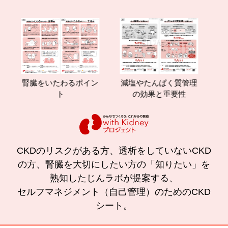
をいたわるポイン
減塩やたんぱく質管理
腎臓の運動療
ト
の効果と重要性
CKDのリスクがある方、透析をしていないCKD
の方、腎臓を大切にしたい方の「知りたい」を
熟知したじんラボが提案する、
セルフマネジメント（自己管理）のためのCKD
シート。