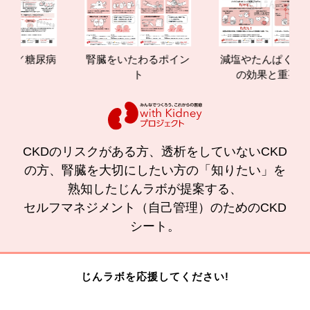
糖尿病
腎臓をいたわるポイン
減塩やたんぱく質管理
ト
の効果と重要性
CKDのリスクがある方、透析をしていないCKD
の方、腎臓を大切にしたい方の「知りたい」を
熟知したじんラボが提案する、
セルフマネジメント（自己管理）のためのCKD
シート。
じんラボを応援してください!