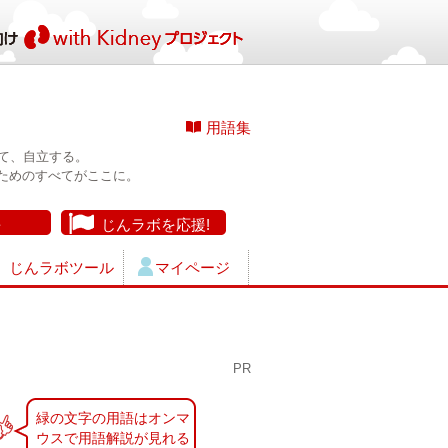
用語集
て、自立する。
ためのすべてがここに。
長
じんラボを応援!
じんラボツール
マイページ
PR
緑の文字の用語はオンマ
ウスで用語解説が見れる