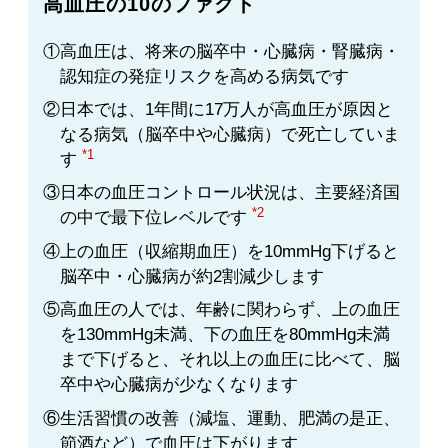
高血圧の10のファクト
①高血圧は、将来の脳卒中・心臓病・腎臓病・
認知症の発症リスクを高める病気です
②日本では、1年間に17万人が高血圧が原因と
なる病気（脳卒中や心臓病）で死亡していま
*1
す
③日本の血圧コントロール状況は、主要経済国
*2
の中で最下位レベルです
④上の血圧（収縮期血圧）を10mmHg下げると
脳卒中・心臓病が約2割減少します
⑤高血圧の人では、年齢に関わらず、上の血圧
を130mmHg未満、下の血圧を80mmHg未満
まで下げると、それ以上の血圧に比べて、脳
卒中や心臓病が少なくなります
⑥生活習慣の改善（減塩、運動、肥満の是正、
節酒など）で血圧は下がります