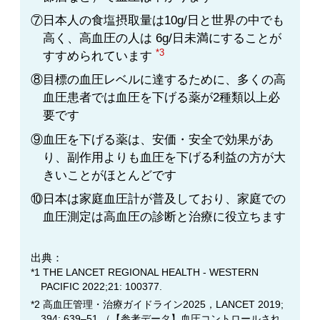
⑦日本人の食塩摂取量は10g/日と世界の中でも
高く、高血圧の人は 6g/日未満にすることが
*3
すすめられています
⑧目標の血圧レベルに達するために、多くの高
血圧患者では血圧を下げる薬が2種類以上必
要です
⑨血圧を下げる薬は、安価・安全で効果があ
り、副作用よりも血圧を下げる利益の方が大
きいことがほとんどです
⑩日本は家庭血圧計が普及しており、家庭での
血圧測定は高血圧の診断と治療に役立ちます
出典：
*1 THE LANCET REGIONAL HEALTH - WESTERN
PACIFIC 2022;21: 100377.
*2 高血圧管理・治療ガイドライン2025，LANCET 2019;
394: 639–51.（【参考データ】血圧コントロールされ