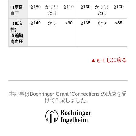
≧180
かつ/ま
≧110
≧160
かつ/ま
≧100
III度高
たは
たは
血圧
≧140
かつ
<90
≧135
かつ
<85
（孤立
性）
収縮期
高血圧
▲もくじに戻る
本記事はBoehringer Grant ‘Connections’の助成を受
けて作成しました。