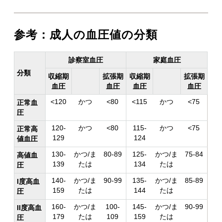
参考：成人の血圧値の分類
診察室血圧
家庭血圧
分類
収縮期
拡張期
収縮期
拡張期
血圧
血圧
血圧
血圧
<120
かつ
<80
<115
かつ
<75
正常血
圧
120-
かつ
<80
115-
かつ
<75
正常高
129
124
値血圧
130-
かつ/ま
80-89
125-
かつ/ま
75-84
高値血
139
たは
134
たは
圧
140-
かつ/ま
90-99
135-
かつ/ま
85-89
I度高血
159
たは
144
たは
圧
160-
かつ/ま
100-
145-
かつ/ま
90-99
II度高血
179
たは
109
159
たは
圧