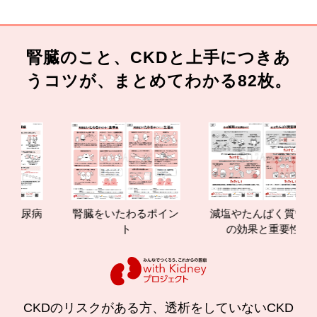
腎臓のこと、CKDと上手につきあ
うコツが、まとめてわかる82枚。
腎臓をいたわるポイン
減塩やたんぱく質管理
腎
ト
の効果と重要性
CKDのリスクがある方、透析をしていないCKD