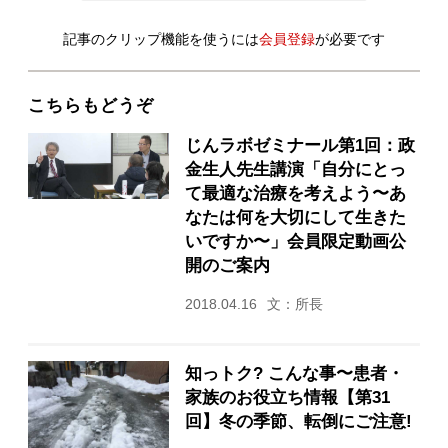
記事のクリップ機能を使うには
会員登録
が必要です
こちらもどうぞ
じんラボゼミナール第1回：政
金生人先生講演「自分にとっ
て最適な治療を考えよう〜あ
なたは何を大切にして生きた
いですか〜」会員限定動画公
開のご案内
2018.04.16
文：所長
知っトク? こんな事〜患者・
家族のお役立ち情報【第31
回】冬の季節、転倒にご注意!