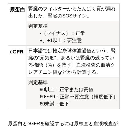
腎臓のフィルターからたんぱく質が漏れ
尿蛋白
出した、腎臓のSOSサイン。
判定基準
-（マイナス）：正常
±、+1以上：要注意
日本語では推定糸球体濾過値という、腎
eGFR
臓の”元気度”、あるいは腎臓の残ってい
る機能（%）を指す。血液検査の血清ク
レアチニン値などから計算する。
判定基準
90以上：正常または高値
60〜89：正常〜要注意（軽度低下）
60未満：低下
尿蛋白とeGFRを確認するには尿検査と血液検査が