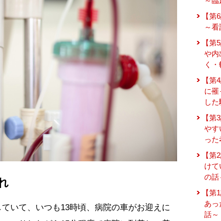
～臨
【第
～看
【第
や内
く・
【第
に罹
した
【第
やす
った
【第
けて
の話
れ
【第
あっ
ていて、いつも13時頃、病院の車がお迎えに
話～