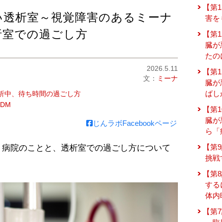
【第1
い透析室～視覚障害のあるミーナ
害を
析室での過ごし方
【第
臓が
たの
2026.5.11
【第
文：
ミーナ
臓が
ばし
析中、待ち時間の過ごし方
DM
【第
臓が
じんラボFacebookページ
ら「
【第
う病院のことと、透析室での過ごし方について
挑戦
【第
する
体内
【第