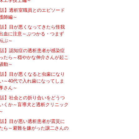
床工学技士編～
6話】透析室職員とのエピソード
護師編～
5話】目が悪くなってきたら怪我
出血に注意～ぶつかる・つまず
転ぶ～
4話】認知症の透析患者が感染症
ったら～穏やかな伸介さんが起こ
騒動～
3話】目が悪くなると虫歯になり
い～40代で入れ歯になってしま
孝さん～
2話】社会との折り合いをどうつ
いくか～盲導犬と透析クリニック
～
1話】目が悪い透析患者が震災に
たら～避難を嫌がった譲二さんの