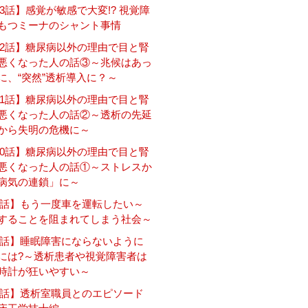
3話】感覚が敏感で大変!? 視覚障
もつミーナのシャント事情
12話】糖尿病以外の理由で目と腎
悪くなった人の話③～兆候はあっ
に、“突然”透析導入に？～
11話】糖尿病以外の理由で目と腎
悪くなった人の話②～透析の先延
から失明の危機に～
10話】糖尿病以外の理由で目と腎
悪くなった人の話①～ストレスか
病気の連鎖」に～
9話】もう一度車を運転したい～
することを阻まれてしまう社会～
8話】睡眠障害にならないように
には?～透析患者や視覚障害者は
時計が狂いやすい～
7話】透析室職員とのエピソード