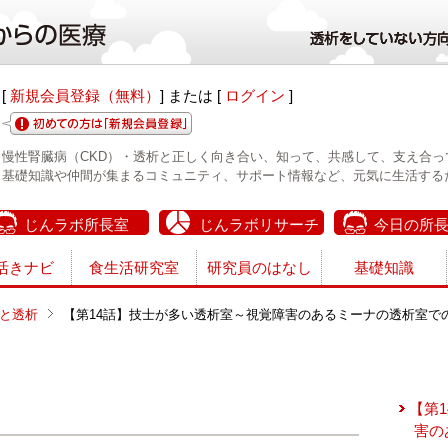
[
新規会員登録（無料）
] または [
ログイン
]
慢性腎臓病（CKD）・透析と正しく向き合い、知って、共感して、支え合っ
基礎知識や仲間が集まるコミュニティ、サポート情報など、元気に生活する
じんラボ所長室
じんラボリサーチ
今日の所
活きナビ
食生活研究室
研究員のはなし
基礎知識
と透析
【第14話】技士が多い透析室～視覚障害のあるミーナの透析室で
【第
害の