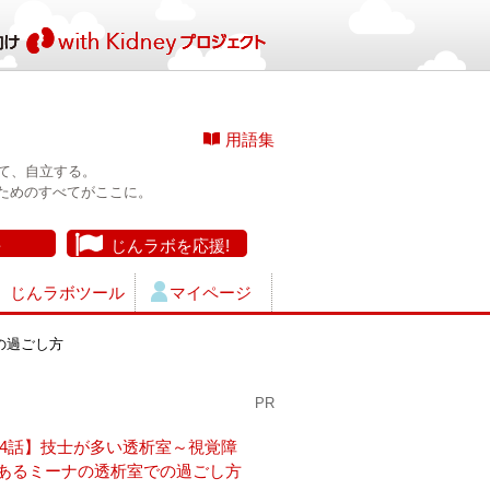
用語集
て、自立する。
ためのすべてがここに。
長
じんラボを応援!
じんラボツール
マイページ
の過ごし方
PR
14話】技士が多い透析室～視覚障
あるミーナの透析室での過ごし方