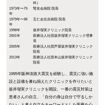
科）
1973年〜79
腎友会病院 院長
年
1979年〜98
五仁会住吉病院 院長
年
1998年
坂井瑠実クリニック院長
2001年
医療法人社団坂井瑠実クリニック理事
長
2005年
医療法人社団芦屋坂井瑠実クリニック
院長
2013年
医療法人社団本山坂井瑠実クリニック
院長
1995年阪神淡路大震災を経験し、震災に強い施
設と設備を兼ね揃えたクリニックを作りたいと
坂井瑠実クリニックを開設。一番の震災対策は
患者さんの自立、「自分の身は自分で守るしか
ない」と考え自立をキーワードとした医療を心