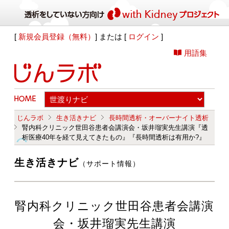
[
新規会員登録（無料）
] または [
ログイン
]
用語集
じんラボ
生き活きナビ
長時間透析・オーバーナイト透析
腎内科クリニック世田谷患者会講演会・坂井瑠実先生講演『透
析医療40年を経て見えてきたもの』『長時間透析は有用か?』
生き活きナビ
（サポート情報）
腎内科クリニック世田谷患者会講演
会・坂井瑠実先生講演