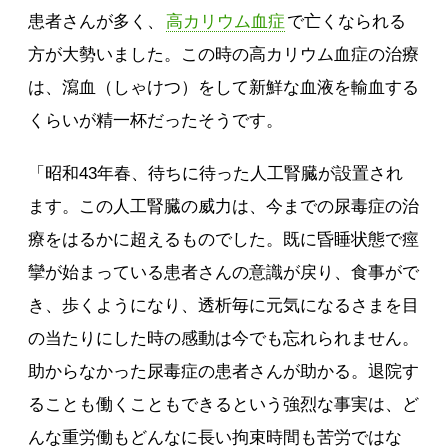
患者さんが多く、
高カリウム血症
で亡くなられる
方が大勢いました。この時の高カリウム血症の治療
は、瀉血（しゃけつ）をして新鮮な血液を輸血する
くらいが精一杯だったそうです。
「昭和43年春、待ちに待った人工腎臓が設置され
ます。この人工腎臓の威力は、今までの尿毒症の治
療をはるかに超えるものでした。既に昏睡状態で痙
攣が始まっている患者さんの意識が戻り、食事がで
き、歩くようになり、透析毎に元気になるさまを目
の当たりにした時の感動は今でも忘れられません。
助からなかった尿毒症の患者さんが助かる。退院す
ることも働くこともできるという強烈な事実は、ど
んな重労働もどんなに長い拘束時間も苦労ではな