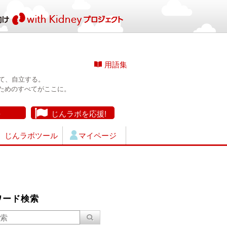
用語集
て、自立する。
ためのすべてがここに。
長
じんラボを応援!
じんラボツール
マイページ
ワード検索