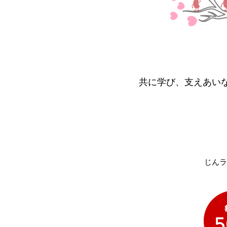
共に学び、支えあい
じんラ