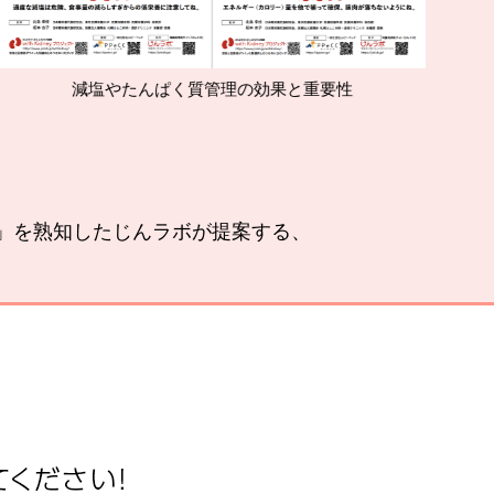
んぱく質管理の効果と重要性
腎臓
い」を熟知したじんラボが提案する、
。