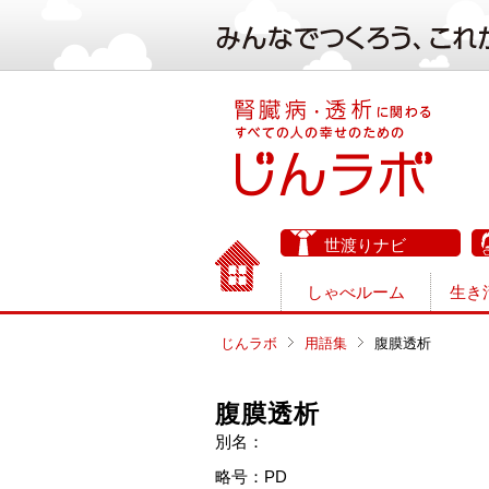
世渡りナビ
しゃべルーム
生き
じんラボ
用語集
腹膜透析
腹膜透析
別名：
略号：PD