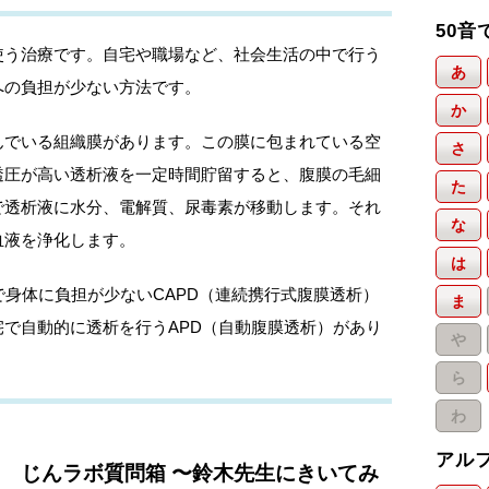
50音
使う治療です。自宅や職場など、社会生活の中で行う
あ
への負担が少ない方法です。
か
んでいる組織膜があります。この膜に包まれている空
さ
透圧が高い透析液を一定時間貯留すると、腹膜の毛細
た
で透析液に水分、電解質、尿毒素が移動します。それ
な
血液を浄化します。
は
で身体に負担が少ないCAPD（連続携行式腹膜透析）
ま
で自動的に透析を行うAPD（自動腹膜透析）があり
や
ら
わ
アル
じんラボ質問箱 〜鈴木先生にきいてみ