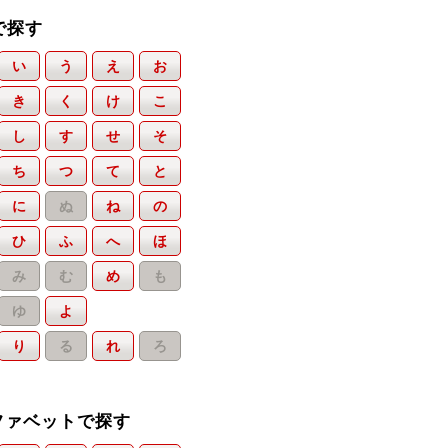
で探す
い
う
え
お
き
く
け
こ
し
す
せ
そ
ち
つ
て
と
に
ぬ
ね
の
ひ
ふ
へ
ほ
み
む
め
も
ゆ
よ
り
る
れ
ろ
ファベットで探す