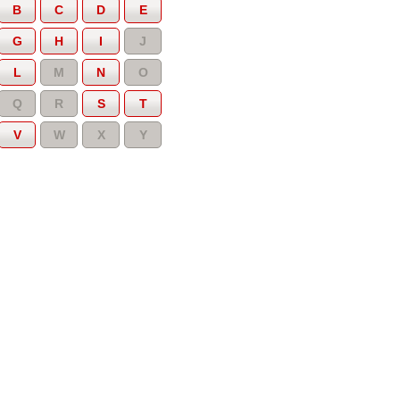
B
C
D
E
G
H
I
J
L
M
N
O
Q
R
S
T
V
W
X
Y