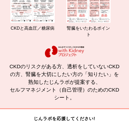
CKDと高血圧／糖尿病
腎臓をいたわるポイン
減塩
ト
の
CKDのリスクがある方、透析をしていないCKD
の方、腎臓を大切にしたい方の「知りたい」を
熟知したじんラボが提案する、
セルフマネジメント（自己管理）のためのCKD
シート。
じんラボを応援してください!