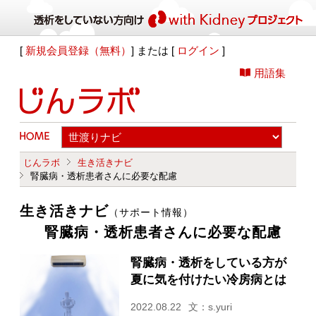
[
新規会員登録（無料）
] または [
ログイン
]
用語集
じんラボ
生き活きナビ
腎臓病・透析患者さんに必要な配慮
生き活きナビ
（サポート情報）
腎臓病・透析患者さんに必要な配慮
腎臓病・透析をしている方が
夏に気を付けたい冷房病とは
2022.08.22
文：s.yuri