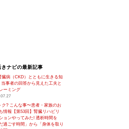
活きナビの最新記事
腎臓病（CKD）とともに生きる知
— 当事者の回答から見えた工夫と
レーミング
.07.27
トク? こんな事〜患者・家族のお
ち情報【第53回】腎臓リハビリ
ションやってみた! 透析時間を
だ過ごす時間」から「身体を取り