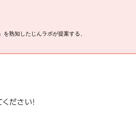
い」を熟知したじんラボが提案する、
。