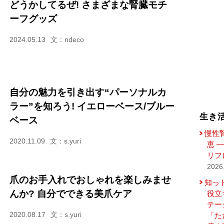
どうかしてるぜ! さまざまな腎臓モチ
ーフグッズ
2024.05.13
文：ndeco
自分の魅力を引き出す“パーソナルカ
ラー”を知ろう! イエローベース/ブルー
生き
ベース
慢性
2020.11.09
文：s.yuri
恵 
リフ
2026
爪のお手入れでおしゃれを楽しみませ
知っ
んか? 自分でできる美爪ケア
役立
テー
2020.08.17
文：s.yuri
「た