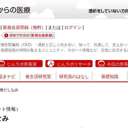
[
新規会員登録（無料）
] または [
ログイン
]
慢性腎臓病（CKD）・透析と正しく向き合い、知って、共感して、支え合っ
基礎知識や仲間が集まるコミュニティ、サポート情報など、元気に生活する
じんラボ所長室
じんラボリサーチ
今日の所
活きナビ
食生活研究室
研究員のはなし
基礎知識
身だしなみ
ート情報）
なみ