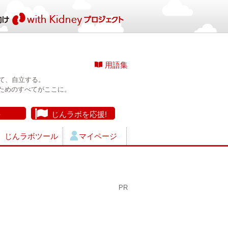
用語集
て、自立する。
ためのすべてがここに。
長
じんラボを応援!
じんラボツール
マイページ
PR