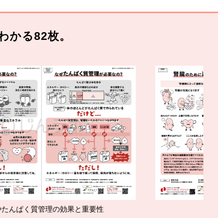
わかる82枚。
の効果と重要性
腎臓の運動療法の