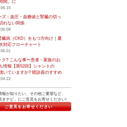
時間」に
.06.15
ーズ：血圧・血糖値と腎臓の切っ
切れない関係
.06.08
腎臓病（CKD）をもつ方向け｜夏
水対応フローチャート
.06.01
トク? こんな事〜患者・家族のお
ち情報【第52回】シャントの
聴いていますか? 聴診器のすすめ
.04.22
情報が知りたい、その他ご要望など、
活きナビ」にご意見をお寄せください!
ご意見をお寄せください