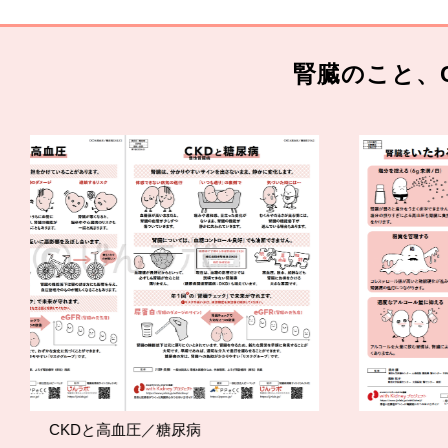
腎臓のこと、
高血圧／糖尿病
腎臓をいた