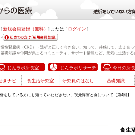
[
新規会員登録（無料）
] または [
ログイン
]
慢性腎臓病（CKD）・透析と正しく向き合い、知って、共感して、支え合っ
基礎知識や仲間が集まるコミュニティ、サポート情報など、元気に生活する
じんラボ所長室
じんラボリサーチ
今日の所
活きナビ
食生活研究室
研究員のはなし
基礎知識
析をしている方にも知っていただきたい、視覚障害と食について【第4回】
食生