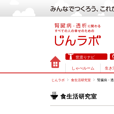
世渡りナビ
しゃべルーム
生き
じんラボ
食生活研究室
腎臓病・透
食生活研究室