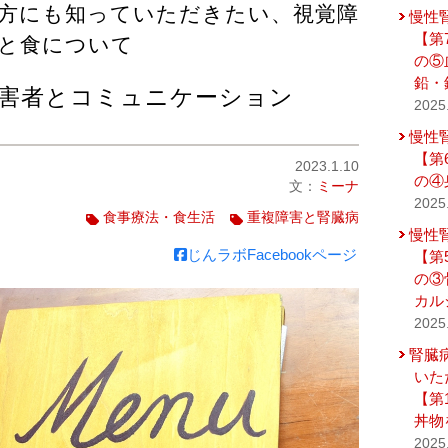
方にも知っていただきたい、視覚障
慢性
【第
と食について
の⑤
鉛・
障害者とコミュニケーション
2025
慢性
【第
2023.1.10
の④
文：
ミーナ
2025
食事療法・食生活
重複障害と腎臓病
慢性
じんラボFacebookページ
【第
の③
カル
2025
腎臓
いた
【第
丼物
2025