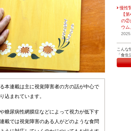
慢性
【第
の②
ウム
2025
こんな
「食生
る本連載は主に視覚障害者の方の話が中心で
り込まれています。
や糖尿病性網膜症などによって視力が低下す
連載では視覚障害のある人がどのような食問