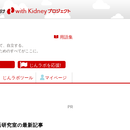
用語集
て、自立する。
ためのすべてがここに。
長
じんラボを応援!
じんラボツール
マイページ
PR
活研究室の最新記事