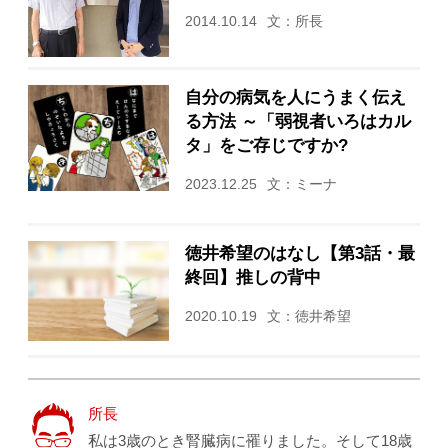
2014.10.14
文：所長
自分の病気を人にうまく伝え
る方法 ～「弱視者いろはカル
タ」をご存じですか?
2023.12.25
文：ミーナ
徳井希望のはなし【第3話・最
終回】推しの背中
2020.10.19
文：徳井希望
所長
私は3歳のとき腎臓病に罹りました。そして18歳