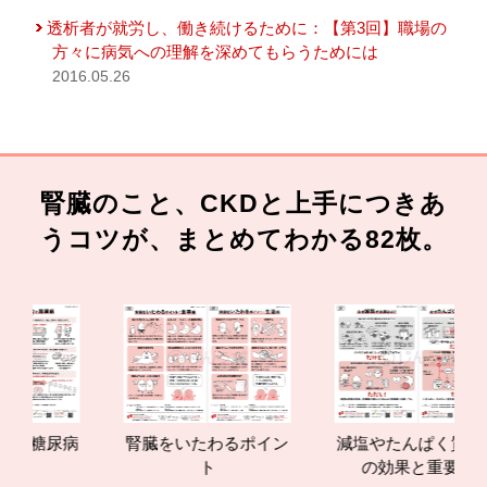
透析者が就労し、働き続けるために：【第3回】職場の
方々に病気への理解を深めてもらうためには
2016.05.26
腎臓のこと、CKDと上手につきあ
うコツが、まとめてわかる82枚。
尿病
腎臓をいたわるポイン
減塩やたんぱく質管理
ト
の効果と重要性