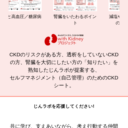
と高血圧／糖尿病
腎臓をいたわるポイン
減塩やたんぱく
ト
の効果と重
CKDのリスクがある方、透析をしていないCKD
の方、腎臓を大切にしたい方の「知りたい」を
熟知したじんラボが提案する、
セルフマネジメント（自己管理）のためのCKD
シート。
じんラボを応援してください!
共に学び、支えあいながら、考え行動する仲間