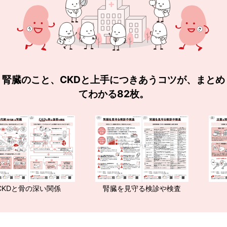
腎臓のこと、CKDと上手につきあうコツが、まとめ
てわかる82枚。
の深い関係
腎臓を見守る検診や検査
CKD