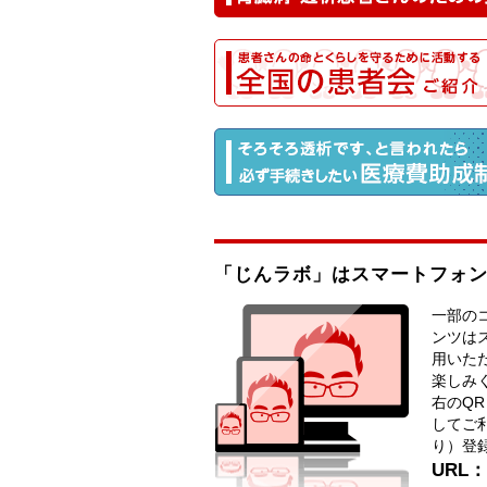
「じんラボ」はスマートフォ
一部の
ンツは
用いた
楽しみ
右のQ
してご
り）登
URL：h