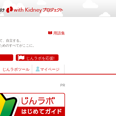
用語集
て、自立する。
ためのすべてがここに。
長
じんラボを応援!
じんラボツール
マイページ
PR