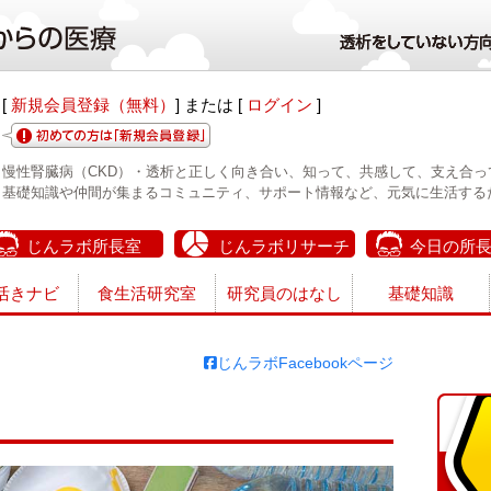
[
新規会員登録（無料）
] または [
ログイン
]
慢性腎臓病（CKD）・透析と正しく向き合い、知って、共感して、支え合っ
基礎知識や仲間が集まるコミュニティ、サポート情報など、元気に生活する
じんラボ所長室
じんラボリサーチ
今日の所
活きナビ
食生活研究室
研究員のはなし
基礎知識
じんラボFacebookページ