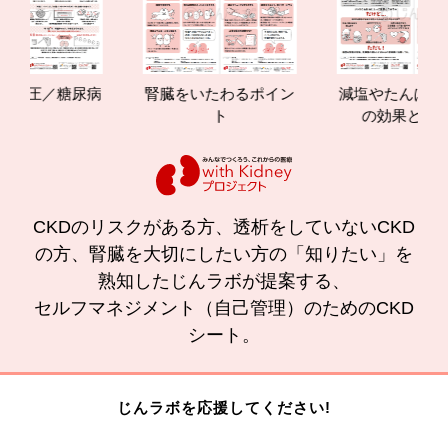
圧／糖尿病
腎臓をいたわるポイン
減塩やたんぱく質管理
ト
の効果と重要性
CKDのリスクがある方、透析をしていないCKD
の方、腎臓を大切にしたい方の「知りたい」を
熟知したじんラボが提案する、
セルフマネジメント（自己管理）のためのCKD
シート。
じんラボを応援してください!