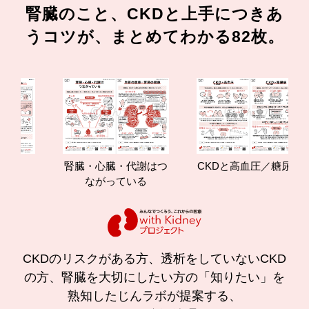
腎臓のこと、CKDと上手につきあ
うコツが、まとめてわかる82枚。
腎臓・心臓・代謝はつ
CKDと高血圧／糖尿病
腎
ながっている
CKDのリスクがある方、透析をしていないCKD
の方、腎臓を大切にしたい方の「知りたい」を
熟知したじんラボが提案する、