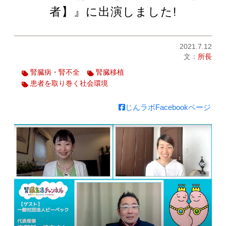
者】』に出演しました!
2021.7.12
文：
所長
腎臓病・腎不全
腎臓移植
患者を取り巻く社会環境
じんラボFacebookページ