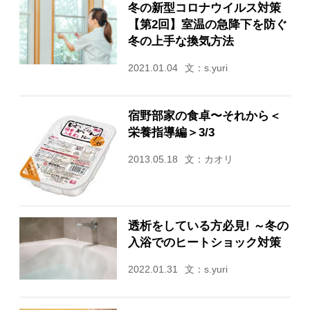
冬の新型コロナウイルス対策
【第2回】室温の急降下を防ぐ
冬の上手な換気方法
2021.01.04
文：s.yuri
宿野部家の食卓〜それから＜
栄養指導編＞3/3
2013.05.18
文：カオリ
透析をしている方必見! ～冬の
入浴でのヒートショック対策
2022.01.31
文：s.yuri