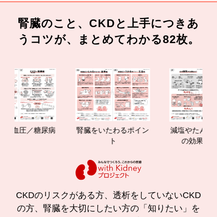
腎臓のこと、CKDと上手につきあ
うコツが、まとめてわかる82枚。
圧／糖尿病
腎臓をいたわるポイン
減塩やたんぱく質管理
ト
の効果と重要性
CKDのリスクがある方、透析をしていないCKD
の方、腎臓を大切にしたい方の「知りたい」を