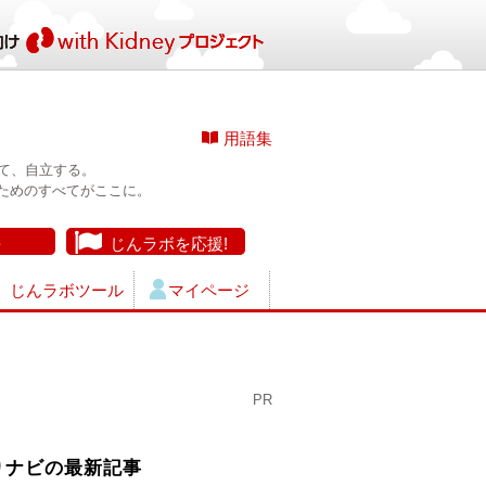
用語集
て、自立する。
ためのすべてがここに。
長
じんラボを応援!
じんラボツール
マイページ
PR
りナビの最新記事