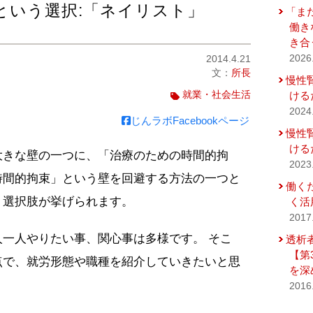
という選択:「ネイリスト」
「ま
働き
き合
2014.4.21
2026
文：
所長
慢性
就業・社会生活
ける
2024
じんラボFacebookページ
慢性
ける
大きな壁の一つに、「治療のための時間的拘
2023
時間的拘束」という壁を回避する方法の一つと
働く
う選択肢が挙げられます。
く活
2017
一人やりたい事、関心事は多様です。 そこ
透析
【第
点で、就労形態や職種を紹介していきたいと思
を深
2016