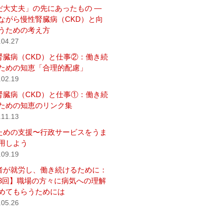
だ大丈夫」の先にあったもの ―
ながら慢性腎臓病（CKD）と向
うための考え方
.04.27
腎臓病（CKD）と仕事②：働き続
ための知恵「合理的配慮」
.02.19
腎臓病（CKD）と仕事①：働き続
ための知恵のリンク集
.11.13
ための支援〜行政サービスをうま
用しよう
.09.19
者が就労し、働き続けるために：
3回】職場の方々に病気への理解
めてもらうためには
.05.26