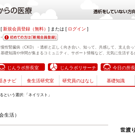
[
新規会員登録（無料）
] または [
ログイン
]
慢性腎臓病（CKD）・透析と正しく向き合い、知って、共感して、支え合っ
基礎知識や仲間が集まるコミュニティ、サポート情報など、元気に生活する
じんラボ所長室
じんラボリサーチ
今日の所
活きナビ
食生活研究室
研究員のはなし
基礎知識
るという選択:「ネイリスト」
会生活）
世渡