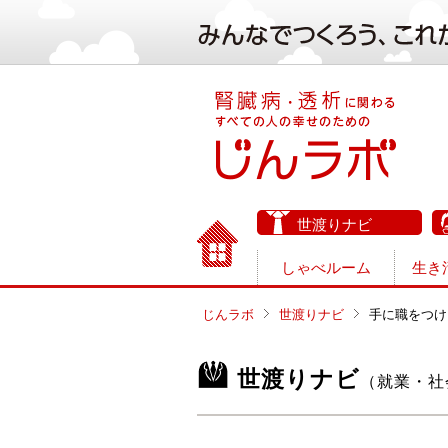
世渡りナビ
しゃべルーム
生き
じんラボ
世渡りナビ
手に職をつけ
世渡りナビ
（就業・社