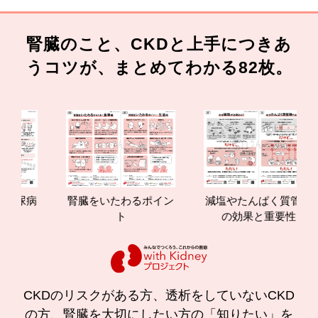
腎臓のこと、CKDと上手につきあ
うコツが、まとめてわかる82枚。
腎臓をいたわるポイン
減塩やたんぱく質管理
腎
ト
の効果と重要性
CKDのリスクがある方、透析をしていないCKD
の方、腎臓を大切にしたい方の「知りたい」を