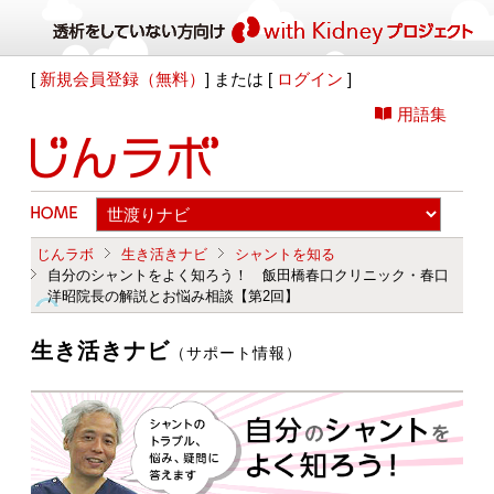
[
新規会員登録（無料）
] または [
ログイン
]
用語集
じんラボ
生き活きナビ
シャントを知る
自分のシャントをよく知ろう！ 飯田橋春口クリニック・春口
洋昭院長の解説とお悩み相談【第2回】
生き活きナビ
（サポート情報）