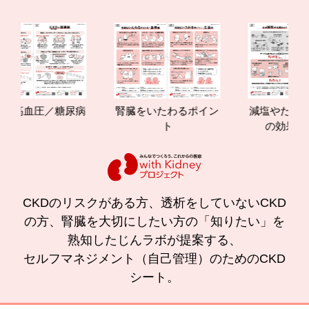
高血圧／糖尿病
腎臓をいたわるポイン
減塩やたんぱく質
ト
の効果と重要
CKDのリスクがある方、透析をしていないCKD
の方、腎臓を大切にしたい方の「知りたい」を
熟知したじんラボが提案する、
セルフマネジメント（自己管理）のためのCKD
シート。