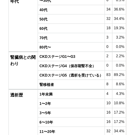
6
6.5%
〜30代
年代
34
36.6%
40代
32
34.4%
50代
18
19.3%
60代
3
3.2%
70代
0
0.0%
80代〜
2
2.2%
CKDステージG1〜G3
腎臓病との関
わり
0
0.0%
CKDステージG4（保存期腎不全）
83
89.2%
CKDステージG5（透析を受けている）
8
8.6%
腎移植者
4
4.3%
1年未満
透析歴
10
10.8%
1〜2年
16
17.2%
3〜5年
16
17.2%
6〜10年
32
34.4%
11〜20年