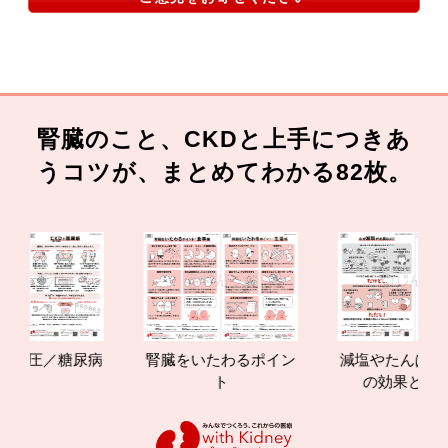
腎臓のこと、CKDと上手につきあ
うコツが、まとめてわかる82枚。
／糖尿病
腎臓をいたわるポイン
減塩やたんぱく質管理
ト
の効果と重要性