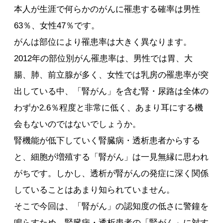
本人が生涯で何らかのがんに罹患する確率は男性
63％、女性47％です。
がんは部位により罹患率は大きく異なります。
2012年の部位別がん罹患率は、男性では胃、大
腸、肺、前立腺が多く、女性では乳房の罹患率が突
出している中、「腎がん」を含む腎・尿路は全体の
わずか2.6％程度と非常に低く、あまり耳にする機
会もないのではないでしょうか。
腎機能が低下していく腎臓病・透析患者からする
と、細胞が増殖する「腎がん」は一見無縁に思われ
がちです。しかし、透析が腎がんの発症に深く関係
していることはあまり知られていません。
そこで今回は、「腎がん」の認知度の低さに警鐘を
鳴らすため、腎臓病・透析患者の「腎がん」に対す