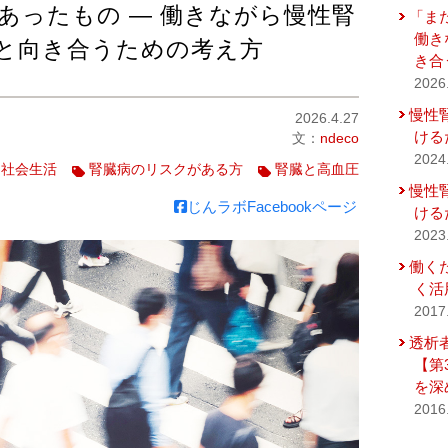
あったもの ― 働きながら慢性腎
「ま
働き
）と向き合うための考え方
き合
2026
慢性
2026.4.27
ける
文：
ndeco
2024
・社会生活
腎臓病のリスクがある方
腎臓と高血圧
慢性
じんラボFacebookページ
ける
2023
働く
く活
2017
透析
【第
を深
2016