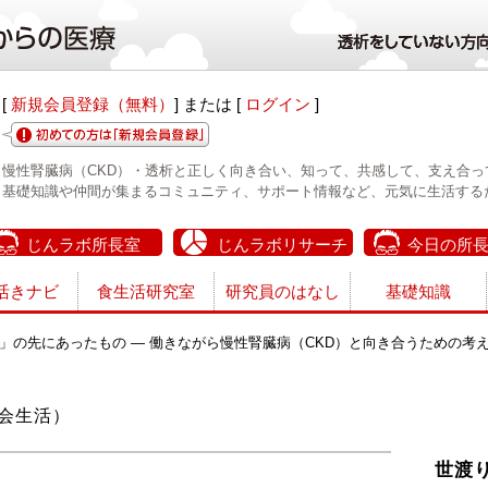
[
新規会員登録（無料）
] または [
ログイン
]
慢性腎臓病（CKD）・透析と正しく向き合い、知って、共感して、支え合っ
基礎知識や仲間が集まるコミュニティ、サポート情報など、元気に生活する
じんラボ所長室
じんラボリサーチ
今日の所
活きナビ
食生活研究室
研究員のはなし
基礎知識
」の先にあったもの ― 働きながら慢性腎臓病（CKD）と向き合うための考
会生活）
世渡