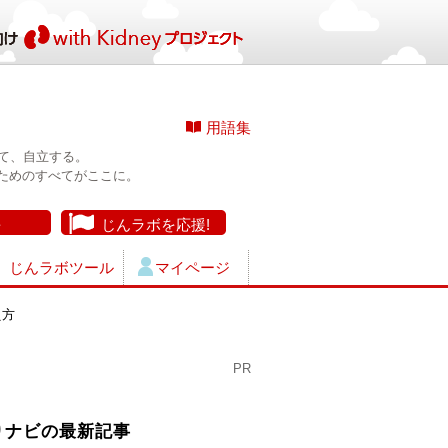
用語集
て、自立する。
ためのすべてがここに。
長
じんラボを応援!
じんラボツール
マイページ
え方
PR
りナビの最新記事