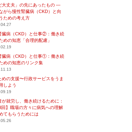
だ大丈夫」の先にあったもの ―
ながら慢性腎臓病（CKD）と向
うための考え方
.04.27
腎臓病（CKD）と仕事②：働き続
ための知恵「合理的配慮」
.02.19
腎臓病（CKD）と仕事①：働き続
ための知恵のリンク集
.11.13
ための支援〜行政サービスをうま
用しよう
.09.19
者が就労し、働き続けるために：
3回】職場の方々に病気への理解
めてもらうためには
.05.26