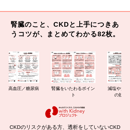
腎臓のこと、CKDと上手につきあ
うコツが、まとめてわかる82枚。
と高血圧／糖尿病
腎臓をいたわるポイン
減塩やたんぱく
ト
の効果と重
CKDのリスクがある方、透析をしていないCKD