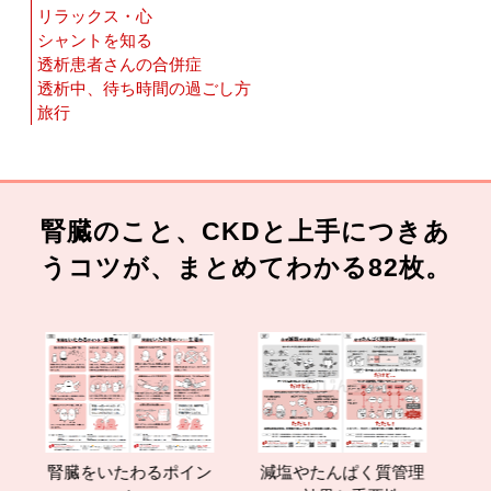
リラックス・心
シャントを知る
透析患者さんの合併症
透析中、待ち時間の過ごし方
旅行
腎臓のこと、CKDと上手につきあ
うコツが、まとめてわかる82枚。
臓をいたわるポイン
減塩やたんぱく質管理
腎臓の運動