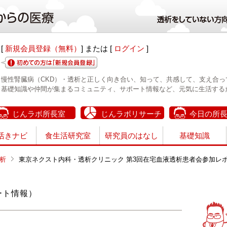
[
新規会員登録（無料）
] または [
ログイン
]
慢性腎臓病（CKD）・透析と正しく向き合い、知って、共感して、支え合っ
基礎知識や仲間が集まるコミュニティ、サポート情報など、元気に生活する
じんラボ所長室
じんラボリサーチ
今日の所
活きナビ
食生活研究室
研究員のはなし
基礎知識
析
東京ネクスト内科・透析クリニック 第3回在宅血液透析患者会参加レポート
ート情報）