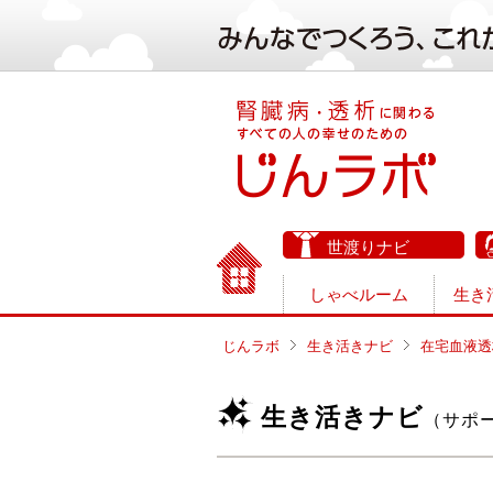
世渡りナビ
しゃべルーム
生き
じんラボ
生き活きナビ
在宅血液透
生き活きナビ
（サポ