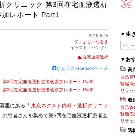
析クリニック 第3回在宅血液透析
加レポート Part1
▼生
2015.6.25
文：
よしいなをき
イラスト：バンザイ
在宅血液透析
▼お
じんラボFacebookページ
高
自己管
第3回在宅血液透析患者会参加レポート Part2
腎臓病
第3回在宅血液透析患者会参加レポート Part3
リラッ
糖
日暮里にある「
東京ネクスト内科・透析クリニッ
自己管
腎臓病
D）の患者さんを集めて第3回在宅血液透析患者会
リラッ
透