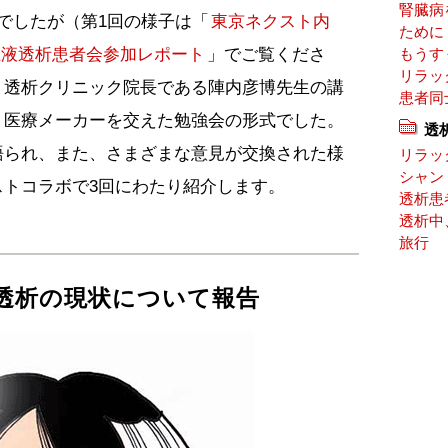
腎臓病
でしたが（第1回の様子は「
東京ネクスト内
ために
血液透析患者会参加レポート
」でご覧くださ
もうす
リラッ
・透析クリニック院長である陣内彦博先生の講
患者同
、医療メーカーを交えた勉強会の形式でした。
透
語られ、また、さまざまな意見が交換された様
リラッ
シャン
ストコラボで3回にわたり紹介します。
透析患
透析中
旅行
透析の現状について報告