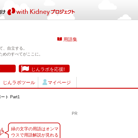
用語集
て、自立する。
ためのすべてがここに。
長
じんラボを応援!
じんラボツール
マイページ
 Part1
PR
緑の文字の用語はオンマ
ウスで用語解説が見れる