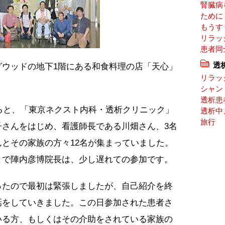
腎臓病
ために
もうす
リラッ
患者同
透
グウッドの地下1階にある和食料理の店「天心」
リラッ
シャン
透析患
すると、「東京ネクスト内科・透析クリニック」
透析中
旅行
子さんをはじめ、看護師長である川畑さん、3名
とその家族の方々12名が集まっていました。
とで陣内彦博院長は、少し遅れての参加です。
ったので最初は緊張しましたが、自己紹介を終
話をしていきました。この日参加された患者さ
いる方、もしくはその介助をされている家族の