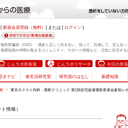
[
新規会員登録（無料）
] または [
ログイン
]
慢性腎臓病（CKD）・透析と正しく向き合い、知って、共感して、支え合っ
基礎知識や仲間が集まるコミュニティ、サポート情報など、元気に生活する
じんラボ所長室
じんラボリサーチ
今日の所
活きナビ
食生活研究室
研究員のはなし
基礎知識
析
東京ネクスト内科・透析クリニック 第1回在宅血液透析患者会参加レ
ート情報）