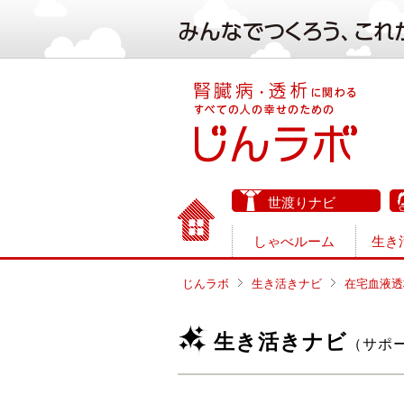
世渡りナビ
しゃべルーム
生き
じんラボ
生き活きナビ
在宅血液透
生き活きナビ
（サポ