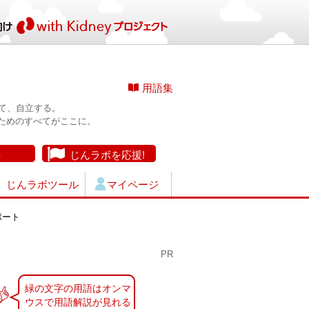
用語集
て、自立する。
ためのすべてがここに。
長
じんラボを応援!
じんラボツール
マイページ
ポート
PR
緑の文字の用語はオンマ
ウスで用語解説が見れる