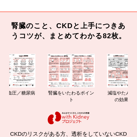
腎臓のこと、CKDと上手につきあ
うコツが、まとめてわかる82枚。
圧／糖尿病
腎臓をいたわるポイン
減塩やたんぱく質管理
ト
の効果と重要性
CKDのリスクがある方、透析をしていないCKD