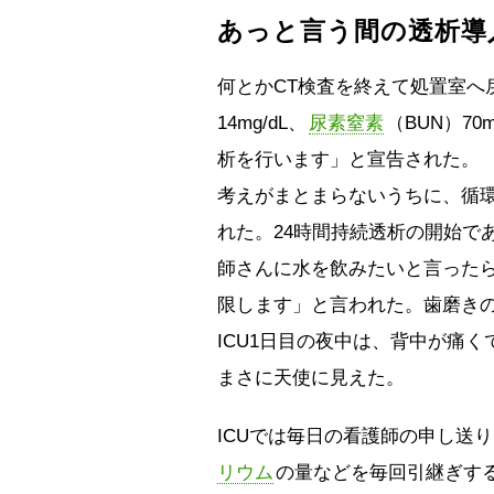
あっと言う間の透析導
何とかCT検査を終えて処置室へ
14mg/dL、
尿素窒素
（BUN）70
析を行います」と宣告された。
考えがまとまらないうちに、循環
れた。24時間持続透析の開始で
師さんに水を飲みたいと言ったら、
限します」と言われた。歯磨き
ICU1日目の夜中は、背中が痛
まさに天使に見えた。
ICUでは毎日の看護師の申し送
リウム
の量などを毎回引継ぎす