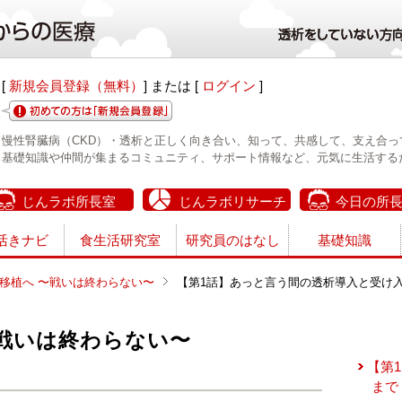
[
新規会員登録（無料）
] または [
ログイン
]
慢性腎臓病（CKD）・透析と正しく向き合い、知って、共感して、支え合っ
基礎知識や仲間が集まるコミュニティ、サポート情報など、元気に生活する
じんラボ所長室
じんラボリサーチ
今日の所
活きナビ
食生活研究室
研究員のはなし
基礎知識
移植へ 〜戦いは終わらない〜
【第1話】あっと言う間の透析導入と受け
〜戦いは終わらない〜
【第
まで