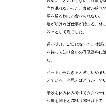
言葉に「とんでもない、仕事を
当然眠れなかった。食欲が落ち
喉を通る物しか食べられない。
週が明ければ仕事が始まる。休
悶々として過ごした。
週が明け、17日になった。体調
を待って知り合いの呼吸器科に
た。
ベットから起きると激しいめま
えている。今思えばどうかして
階段を休み休み降りてタクシー
和度を測ると70%（93%以下