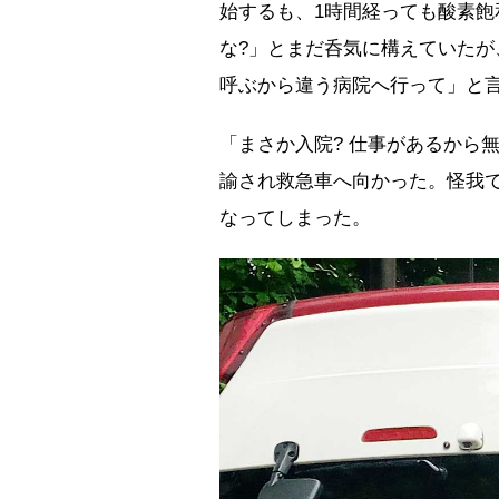
始するも、1時間経っても酸素
な?」とまだ呑気に構えていた
呼ぶから違う病院へ行って」と
「まさか入院? 仕事があるから
諭され救急車へ向かった。怪我
なってしまった。