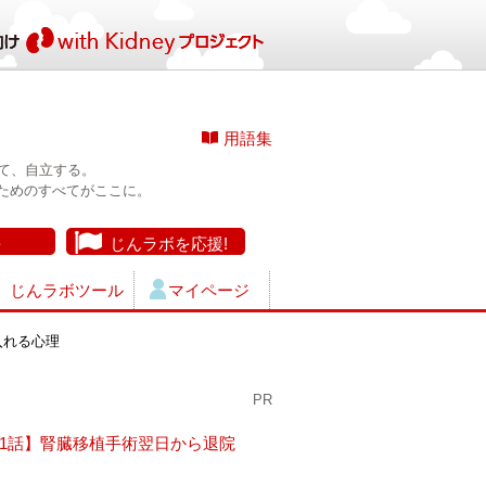
用語集
て、自立する。
ためのすべてがここに。
長
じんラボを応援!
じんラボツール
マイページ
入れる心理
PR
11話】腎臓移植手術翌日から退院