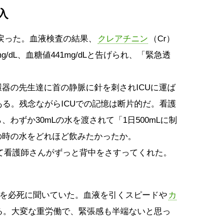
入
戻った。血液検査の結果、
クレアチニン
（Cr）
mg/dL、血糖値441mg/dLと告げられ、「緊急透
器の先生達に首の静脈に針を刺されICUに運ば
ある。残念ながらICUでの記憶は断片的だ。看護
わずか30mLの水を渡されて「1日500mLに制
の時の水をどれほど飲みたかったか。
くて看護師さんがずっと背中をさすってくれた。
りを必死に聞いていた。血液を引くスピードや
カ
る。大変な重労働で、緊張感も半端ないと思っ