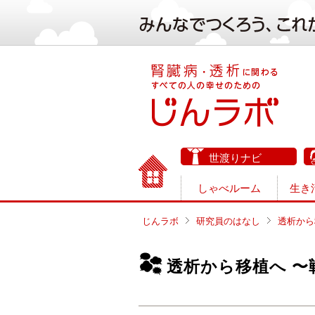
世渡りナビ
しゃべルーム
生き
じんラボ
研究員のはなし
透析から
透析から移植へ 