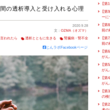
【第
う間の透析導入と受け入れる心理
【第
ーに
【第
2020.9.28
前の
文：
OZMA（オズマ）
【第
と言われたら
透析とともに生きる
腎臓病・腎不全
前の
じんラボFacebookページ
【第
がん
【第
がん
【第
がん
【第
の検
【第
者の