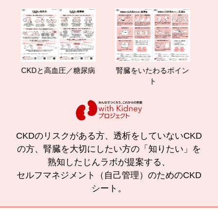
CKDと高血圧／糖尿病
腎臓をいたわるポイン
減塩
ト
CKDのリスクがある方、透析をしていないCKD
の方、腎臓を大切にしたい方の「知りたい」を
熟知したじんラボが提案する、
セルフマネジメント（自己管理）のためのCKD
シート。