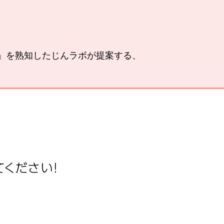
い」を熟知したじんラボが提案する、
。