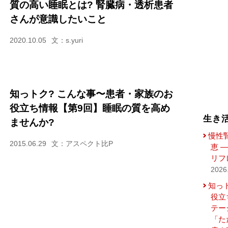
質の高い睡眠とは? 腎臓病・透析患者
さんが意識したいこと
2020.10.05
文：s.yuri
知っトク? こんな事〜患者・家族のお
役立ち情報【第9回】睡眠の質を高め
生き
ませんか?
慢性
2015.06.29
文：アスペクト比P
恵 
リフ
2026
知っ
役立
テー
「た