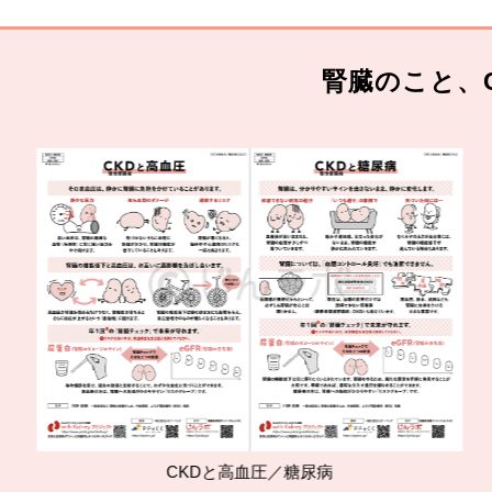
腎臓のこと、
CKDと高血圧／糖尿病