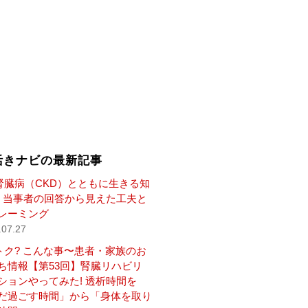
活きナビの最新記事
腎臓病（CKD）とともに生きる知
— 当事者の回答から見えた工夫と
レーミング
.07.27
トク? こんな事〜患者・家族のお
ち情報【第53回】腎臓リハビリ
ションやってみた! 透析時間を
だ過ごす時間」から「身体を取り