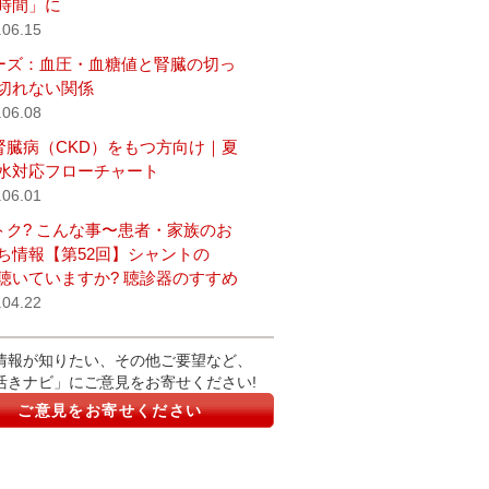
時間」に
.06.15
ーズ：血圧・血糖値と腎臓の切っ
切れない関係
.06.08
腎臓病（CKD）をもつ方向け｜夏
水対応フローチャート
.06.01
トク? こんな事〜患者・家族のお
ち情報【第52回】シャントの
聴いていますか? 聴診器のすすめ
.04.22
情報が知りたい、その他ご要望など、
活きナビ」にご意見をお寄せください!
ご意見をお寄せください