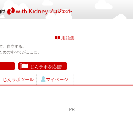
用語集
て、自立する。
ためのすべてがここに。
長
じんラボを応援!
じんラボツール
マイページ
PR