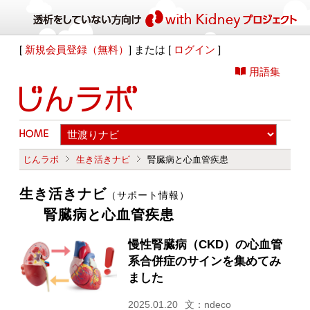
[
新規会員登録（無料）
] または [
ログイン
]
用語集
じんラボ
生き活きナビ
腎臓病と心血管疾患
生き活きナビ
（サポート情報）
腎臓病と心血管疾患
慢性腎臓病（CKD）の心血管
系合併症のサインを集めてみ
ました
2025.01.20
文：ndeco