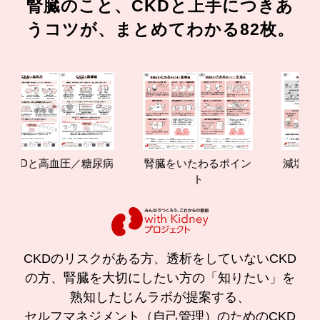
腎臓のこと、CKDと上手につきあ
うコツが、まとめてわかる82枚。
CKDと高血圧／糖尿病
腎臓をいたわるポイン
減塩やた
ト
の効果
CKDのリスクがある方、透析をしていないCKD
の方、腎臓を大切にしたい方の「知りたい」を
熟知したじんラボが提案する、
セルフマネジメント（自己管理）のためのCKD