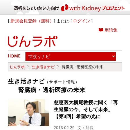
[
新規会員登録（無料）
] または [
ログイン
]
用語集
じんラボ
生き活きナビ
腎臓病・透析医療の未来
生き活きナビ
（サポート情報）
腎臓病・透析医療の未来
慈恵医大横尾教授に聞く「再
生腎臓の今、そして未来」
【第3回】希望の光に
2016.02.29
文：所長