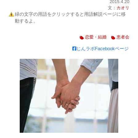
2015.4.20
文：
カオリ
緑の文字の用語をクリックすると用語解説ページに移
動するよ。
恋愛・結婚
患者会
じんラボFacebookページ