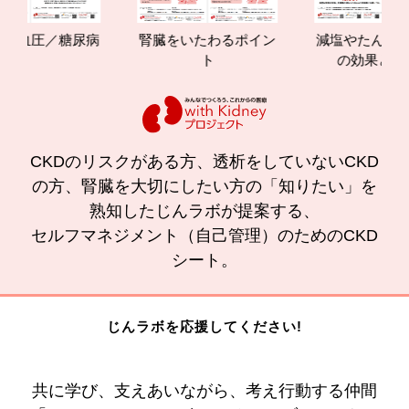
血圧／糖尿病
腎臓をいたわるポイン
減塩やたんぱく質管
ト
の効果と重要性
CKDのリスクがある方、透析をしていないCKD
の方、腎臓を大切にしたい方の「知りたい」を
熟知したじんラボが提案する、
セルフマネジメント（自己管理）のためのCKD
シート。
じんラボを応援してください!
共に学び、支えあいながら、考え行動する仲間