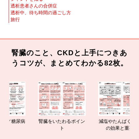
透析患者さんの合併症
透析中、待ち時間の過ごし方
旅行
腎臓のこと、CKDと上手につきあ
うコツが、まとめてわかる82枚。
腎臓をいたわるポイン
減塩やたんぱく質管理
腎臓の
ト
の効果と重要性