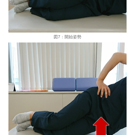
図7：開始姿勢