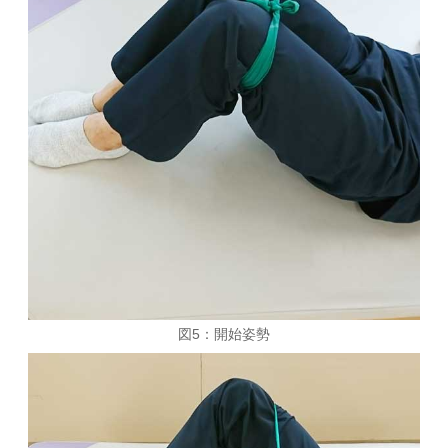
図5：開始姿勢