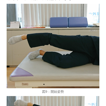
図9：開始姿勢