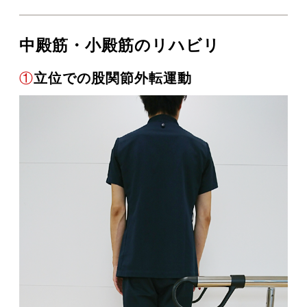
中殿筋・小殿筋のリハビリ
①
立位での股関節外転運動