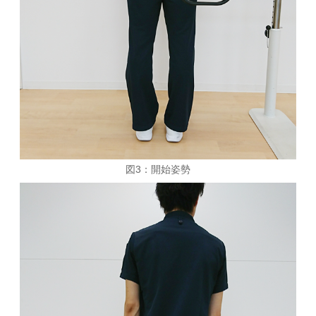
図3：開始姿勢