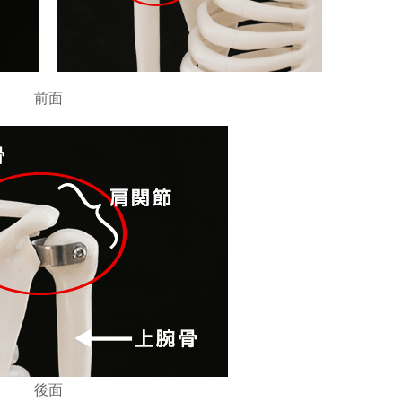
前面
後面