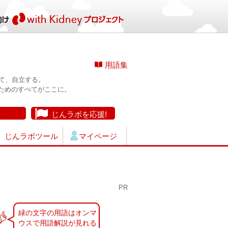
用語集
て、自立する。
ためのすべてがここに。
長
じんラボを応援!
じんラボツール
マイページ
PR
緑の文字の用語はオンマ
ウスで用語解説が見れる