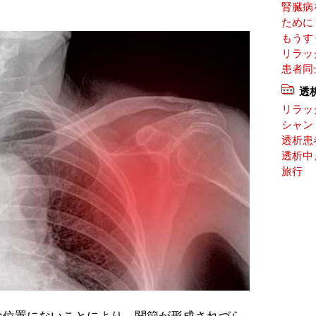
腎臓病
ために
もうす
リラッ
患者同
透
リラッ
シャン
透析患
透析中
旅行