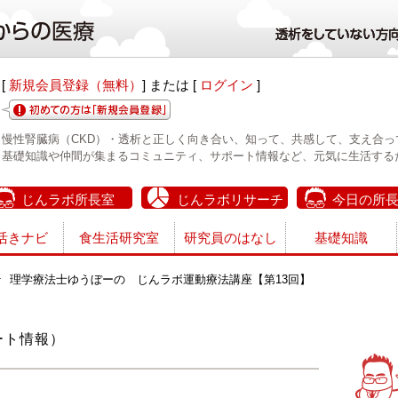
[
新規会員登録（無料）
] または [
ログイン
]
慢性腎臓病（CKD）・透析と正しく向き合い、知って、共感して、支え合っ
基礎知識や仲間が集まるコミュニティ、サポート情報など、元気に生活する
じんラボ所長室
じんラボリサーチ
今日の所
活きナビ
食生活研究室
研究員のはなし
基礎知識
理学療法士ゆうぼーの じんラボ運動療法講座【第13回】
ート情報）