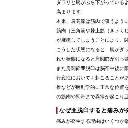
ダラリと腕がぶら下がっている
高まります。
本来、肩関節は筋肉で覆うよう
筋肉（三角筋や棘上筋（きょく
が麻痺してしまうことにより、
こうした状態になると、腕がダ
れた状態になると肩関節が引っ
また肩関節亜脱臼は脳卒中後に
行変性においても起こることが
椎などが解剖学的に正常な位置
の筋肉や靭帯まで異常が起こり
なぜ亜脱臼すると痛みが
痛みが発生する理由はいくつか