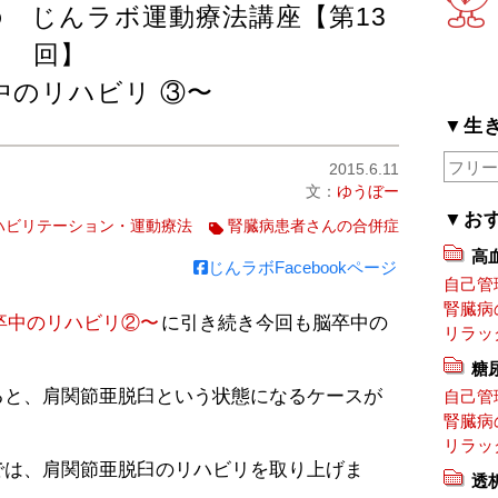
 じんラボ運動療法講座【第13
回】
中のリハビリ ③〜
▼生
2015.6.11
文：
ゆうぼー
▼お
ハビリテーション・運動療法
腎臓病患者さんの合併症
高
じんラボFacebookページ
自己管
腎臓病
卒中のリハビリ②〜
に引き続き今回も脳卒中の
リラッ
。
糖
ると、肩関節亜脱臼という状態になるケースが
自己管
腎臓病
リラッ
では、肩関節亜脱臼のリハビリを取り上げま
透