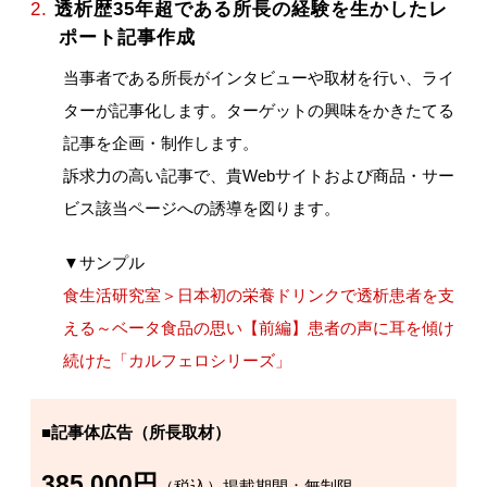
2.
透析歴35年超である所長の経験を生かしたレ
ポート記事作成
当事者である所長がインタビューや取材を行い、ライ
ターが記事化します。ターゲットの興味をかきたてる
記事を企画・制作します。
訴求力の高い記事で、貴Webサイトおよび商品・サー
ビス該当ページへの誘導を図ります。
▼サンプル
食生活研究室＞日本初の栄養ドリンクで透析患者を支
える～ベータ食品の思い【前編】患者の声に耳を傾け
続けた「カルフェロシリーズ」
■記事体広告（所長取材）
385,000円
（税込）掲載期間：無制限