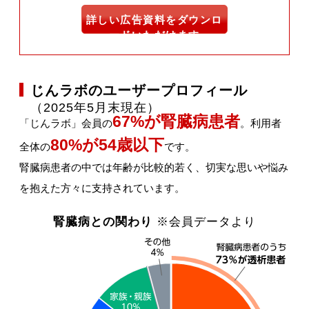
詳しい広告資料をダウンロ
ードいただけます
じんラボのユーザープロフィール
（2025年5月末現在）
67%が腎臓病患者
「じんラボ」会員の
。利用者
80%が54歳以下
全体の
です。
腎臓病患者の中では年齢が比較的若く、切実な思いや悩み
を抱えた方々に支持されています。
腎臓病との関わり
※会員データより