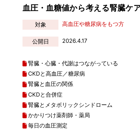
血圧・血糖値から考える腎臓ケ
高血圧や糖尿病をもつ方
対象
2026.4.17
公開日
腎臓・心臓・代謝はつながっている
CKDと高血圧／糖尿病
腎臓と血圧の関係
CKDと合併症
腎臓とメタボリックシンドローム
かかりつけ薬剤師・薬局
毎日の血圧測定