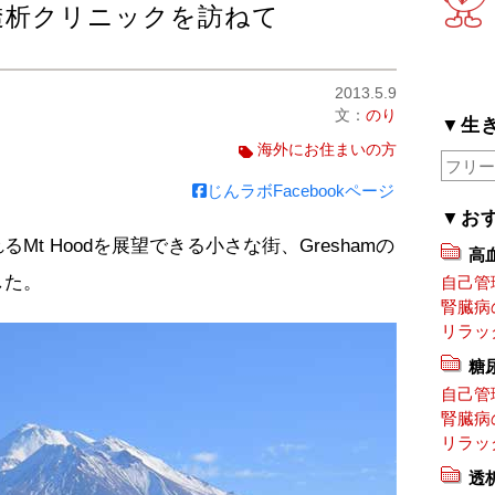
透析クリニックを訪ねて
2013.5.9
文：
のり
▼生
海外にお住まいの方
じんラボFacebookページ
▼お
t Hoodを展望できる小さな街、Greshamの
高
した。
自己管
腎臓病
リラッ
糖
自己管
腎臓病
リラッ
透