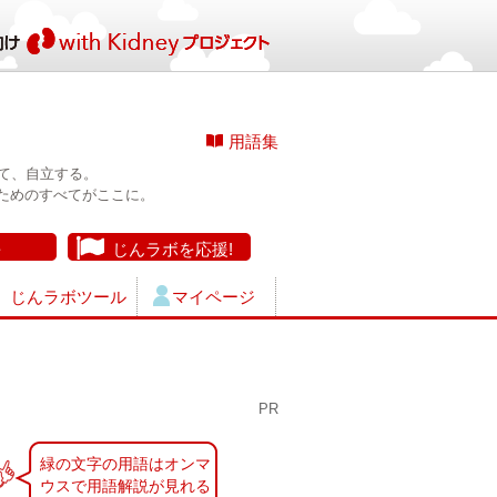
用語集
て、自立する。
ためのすべてがここに。
長
じんラボを応援!
じんラボツール
マイページ
PR
緑の文字の用語はオンマ
ウスで用語解説が見れる