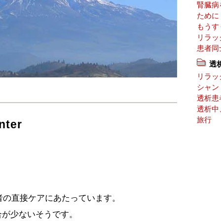
腎臓病
ために
もうす
リラッ
患者同
透
リラッ
シャン
透析患
透析中
旅行
nter
患者の直接ケアにあたっています。
合が少ないそうです。