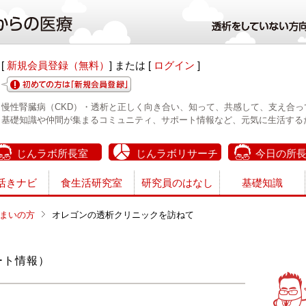
[
新規会員登録（無料）
] または [
ログイン
]
慢性腎臓病（CKD）・透析と正しく向き合い、知って、共感して、支え合っ
基礎知識や仲間が集まるコミュニティ、サポート情報など、元気に生活する
じんラボ所長室
じんラボリサーチ
今日の所
活きナビ
食生活研究室
研究員のはなし
基礎知識
まいの方
オレゴンの透析クリニックを訪ねて
ート情報）