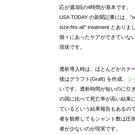
応が週3回の4時間が基本です。
USA TODAY の新聞記事には、"on
size-fits-all" treatment とあ
個々にあったケアができていな
現状です。
透析導入時は、ほとんどがカテーテル（C
後はグラフト(Graft) を作成、
シ
いです。透析時間が短いのに引
の国に比べて死亡率が高い結果
ているという結果報告もあるの
者を観察してもシャント数は圧
者が少ないのが現実です。