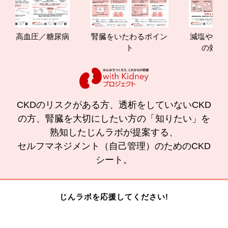
高血圧／糖尿病
腎臓をいたわるポイン
減塩やたんぱく質
ト
の効果と重要
CKDのリスクがある方、透析をしていないCKD
の方、腎臓を大切にしたい方の「知りたい」を
熟知したじんラボが提案する、
セルフマネジメント（自己管理）のためのCKD
シート。
じんラボを応援してください!