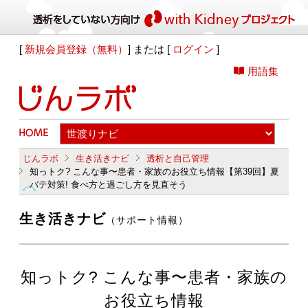
[
新規会員登録（無料）
] または [
ログイン
]
用語集
じんラボ
生き活きナビ
透析と自己管理
知っトク? こんな事〜患者・家族のお役立ち情報【第39回】夏
バテ対策! 食べ方と過ごし方を見直そう
生き活きナビ
（サポート情報）
知っトク? こんな事〜患者・家族の
お役立ち情報