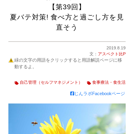
【第39回】
夏バテ対策! 食べ方と過ごし方を見
直そう
2019.8.19
文：
アスペクト比P
緑の文字の用語をクリックすると用語解説ページに移
動するよ。
自己管理（セルフマネジメント）
食事療法・食生活
じんラボFacebookページ