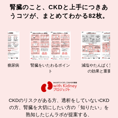
腎臓のこと、CKDと上手につきあ
うコツが、まとめてわかる82枚。
糖尿病
腎臓をいたわるポイン
減塩やたんぱく質管理
ト
の効果と重要性
CKDのリスクがある方、透析をしていないCKD
の方、腎臓を大切にしたい方の「知りたい」を
熟知したじんラボが提案する、