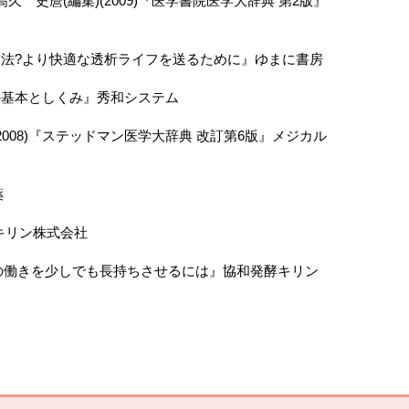
久 史麿(編集)(2009)『医学書院医学大辞典 第2版』
析療法?より快適な透析ライフを送るために』ゆまに書房
学の基本としくみ』秀和システム
008)『ステッドマン医学大辞典 改訂第6版』メジカル
薬
キリン株式会社
の働きを少しでも長持ちさせるには』協和発酵キリン