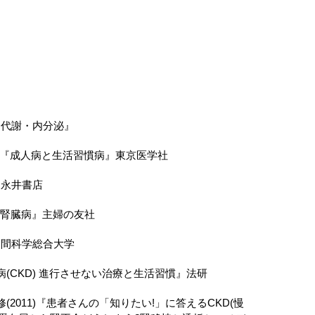
尿病・代謝・内分泌』
)『成人病と生活習慣病』東京医学社
』永井書店
かる腎臓病』主婦の友社
』人間科学総合大学
臓病(CKD) 進行させない治療と生活習慣』法研
修(2011)『患者さんの「知りたい!」に答えるCKD(慢