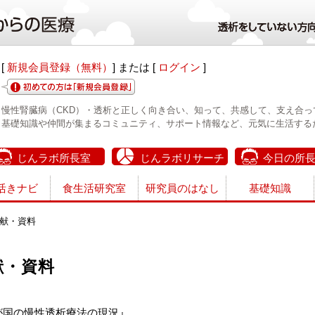
[
新規会員登録（無料）
] または [
ログイン
]
慢性腎臓病（CKD）・透析と正しく向き合い、知って、共感して、支え合っ
基礎知識や仲間が集まるコミュニティ、サポート情報など、元気に生活する
じんラボ所長室
じんラボリサーチ
今日の所
活きナビ
食生活研究室
研究員のはなし
基礎知識
献・資料
献・資料
が国の慢性透析療法の現況』