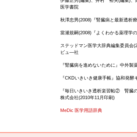
伊藤正男(編集)、井村 裕夫(編集)、高
医学書院
秋澤忠男(2008)『腎臓病と最新透
當瀬規嗣(2008)『よくわかる薬理
ステッドマン医学大辞典編集委員会(2
ビュ―社
『腎臓病を進めないために』中外製
『CKDいきいき健康手帳』協和発酵
『毎日いきいき透析楽習帖② 腎臓
株式会社(2010年11月印刷)
MeDic 医学用語辞典