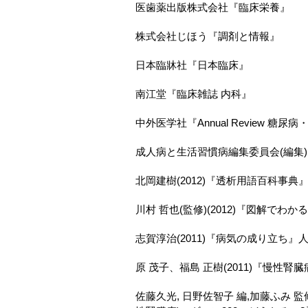
医歯薬出版株式会社『臨床栄養』
株式会社じほう『調剤と情報』
日本臨牀社『日本臨床』
南江堂『臨床雑誌 内科』
中外医学社『Annual Review 糖
成人病と生活習慣病編集委員会(編集
北岡建樹(2012)『透析用語百科事典
川村 哲也(監修)(2012)『図解でわ
志賀淳治(2011)『病気の成り立ち
原 茂子、福島 正樹(2011)『慢性腎
佐藤久光, 日野佐智子 編,加藤ふみ 監