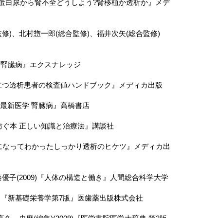
の?蛋白尿から腎不全どうしよう?腎移植か透析か』メデ
修)、北村惣一郎(総合監修)、福井次矢(総合監修)
しい腎臓病』エクスナレッジ
導に役立つ透析患者の検査値ハンドブック』メディカ出版
めの最新医学 腎臓病』高橋書店
を防ぐ本 正しい知識と治療法』講談社
患者になってわかったしっかり透析のヒケツ』メディカ出
子(2009)『人体の構造と働き』人間総合科学大学
9)『新基礎栄養学第7版』医歯薬出版株式会社