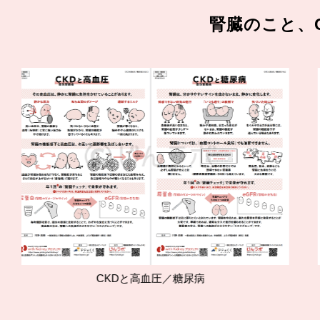
腎臓のこと、
CKDと高血圧／糖尿病