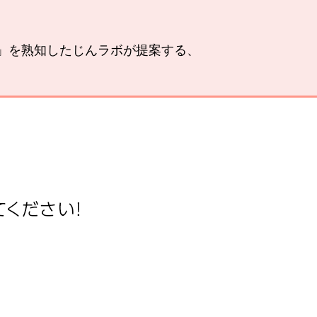
い」を熟知したじんラボが提案する、
。