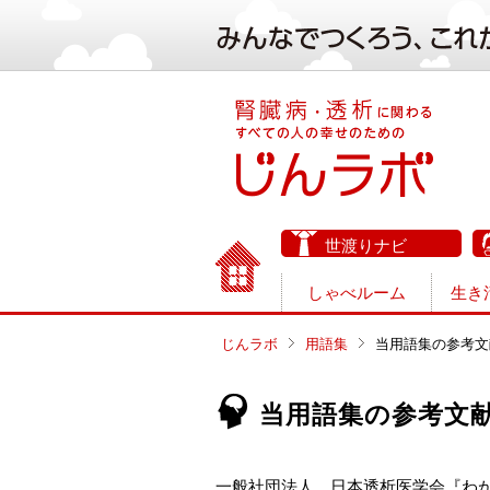
世渡りナビ
しゃべルーム
生き
じんラボ
用語集
当用語集の参考文
当用語集の参考文
一般社団法人 日本透析医学会『わ