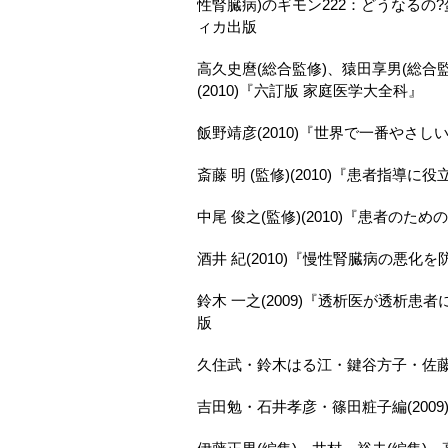
性腎臓病)のギモン222：どうなる
ィカ出版
高久史麿(総合監修)、猿田享男(総合監
(2010)『六訂版 家庭医学大全科』
飯野靖彦(2010)『世界で一番やさ
斎藤 明 (監修)(2010)『患者指
中尾 俊之(監修)(2010)『患者のた
酒井 紀(2010)『慢性腎臓病の悪化
鈴木 一之(2009)『透析医が透析
版
久住武・鈴木はる江・鍵谷方子・佐藤優
吉田勉・石井孝彦・篠田粧子編(200