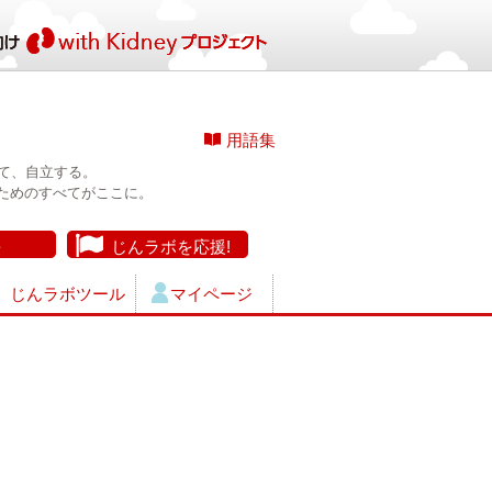
用語集
て、自立する。
ためのすべてがここに。
長
じんラボを応援!
じんラボツール
マイページ