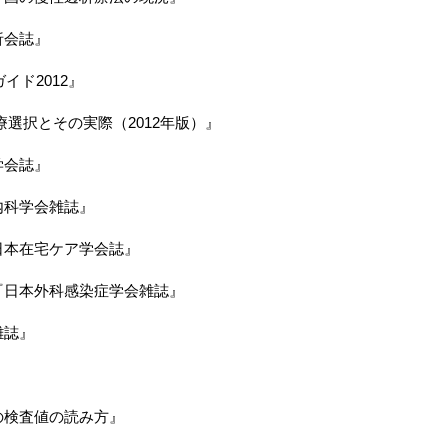
析会誌』
イド2012』
選択とその実際（2012年版）』
学会誌』
内科学会雑誌』
日本在宅ケア学会誌』
『日本外科感染症学会雑誌』
雑誌』
』
の検査値の読み方』