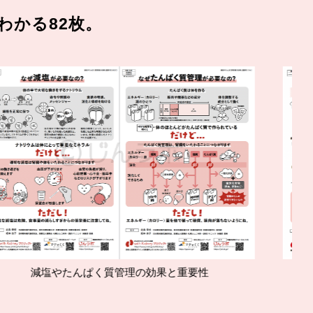
わかる82枚。
ぱく質管理の効果と重要性
腎臓の